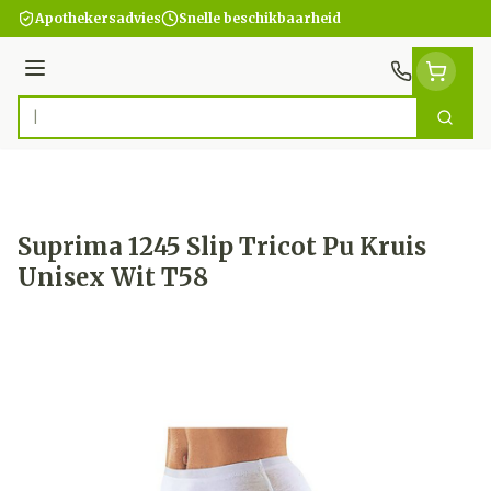
Ga naar de inhoud
Apothekersadvies
Snelle beschikbaarheid
Menu
Zoek
Product, merk, categorie...
Suprima 1245 Slip Tricot Pu Kruis
Unisex Wit T58