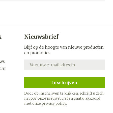
s
Bed
k
Doorliggen - decubitis
ing zon
Toon meer
ogie
Urinewegen
k
Nieuwsbrief
heid,
Stoppen met roken
en stress
Blijf op de hoogte van nieuwe producten
it en
 en
Gezichtsreiniging -
Instrumenten
en promoties
ygiene
e -
ontschminken
sche
Anti tumor middelen
uws
E-mail adres
n
 en
Reinigingsmelk, - crème,
cht
tie
-olie en gel
Anesthesie
ijn
Tonic - lotion
Inschrijven
rzorging
Micellair water
Door op inschrijven te klikken, schrijft u zich
hie
Diverse
Specifiek voor de ogen
in voor onze nieuwsbrief en gaat u akkoord
oet
geneesmiddelen
met onze
privacy policy
.
Toon meer