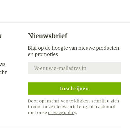
s
Bed
k
Doorliggen - decubitis
ing zon
Toon meer
ogie
Urinewegen
k
Nieuwsbrief
heid,
Stoppen met roken
Blijf op de hoogte van nieuwe producten
en stress
en promoties
it en
 en
Gezichtsreiniging -
Instrumenten
ygiene
e -
ontschminken
uws
E-mail adres
sche
Anti tumor middelen
cht
n
 en
Reinigingsmelk, - crème,
tie
-olie en gel
Inschrijven
Anesthesie
ijn
Tonic - lotion
Door op inschrijven te klikken, schrijft u zich
rzorging
Micellair water
in voor onze nieuwsbrief en gaat u akkoord
hie
Diverse
Specifiek voor de ogen
met onze
privacy policy
.
oet
geneesmiddelen
Toon meer