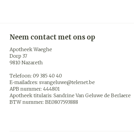
Blaren
Zuurstof
Eelt
Ademhalings
Eksteroog - l
Toon meer
Neem contact met ons op
Spieren en
Apotheek Waeghe
gewrichten
Dorp 37
Specifiek vo
Naalden en s
9810
Nazareth
mannen
Infecties
Spuiten
Telefoon:
09 385 40 40
Lichaamsverz
Oplossing voor
E-mailadres:
svangeluwe@
telenet.be
Deodorant
APB nummer:
444801
Naalden
Luizen
Apotheek titularis:
Sandrine Van Geluwe de Berlaere
Gezichtsverz
BTW nummer:
BE0807593888
Naalden voor 
- pennaalden
Diagnostica
Toon meer