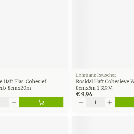
zorging
Supplementen
Insecten
en
Mondmaskers
middelen
nissen
d -
uid
id
Lohmann Rauscher
e Haft Elas. Cohesief
Rosidal Haft Cohesieve 
verb. 8cmx20m
8cmx5m 1 31974
€ 9,94
Aantal
Zelfbruiner
Scheren