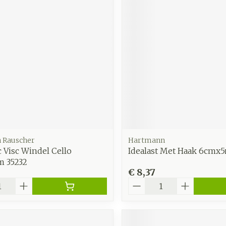
 Rauscher
Hartmann
ic Visc Windel Cello
Idealast Met Haak 6cmx5
 35232
€ 8,37
Aantal