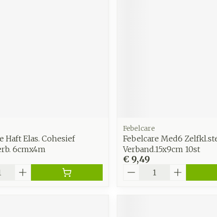
Febelcare
e Haft Elas. Cohesief
Febelcare Med6 Zelfkl.ste
verb. 6cmx4m
Verband.15x9cm 10st
€ 9,49
Aantal