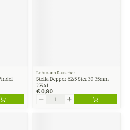
werende
Parfums en
geurproducten
Lohmann Rauscher
Windel
Stella Depper 62/5 Ster 30-35mm
35941
€ 0,80
Aantal
CBD