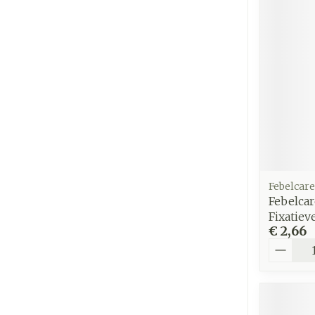
Febelcare
Febelcar
Fixatie
€ 2,66
Aantal