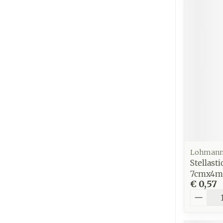
Lohmann
Stellast
7cmx4m 
€ 0,57
Aantal