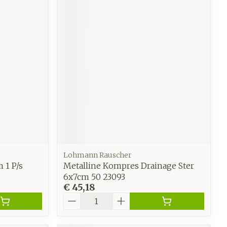
Lohmann Rauscher
 1 P/s
Metalline Kompres Drainage Ster
6x7cm 50 23093
€ 45,18
Aantal