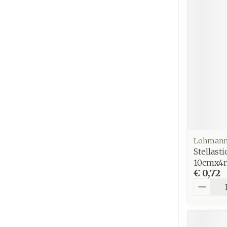
Lohmann
Stellast
10cmx4m
€ 0,72
Aantal