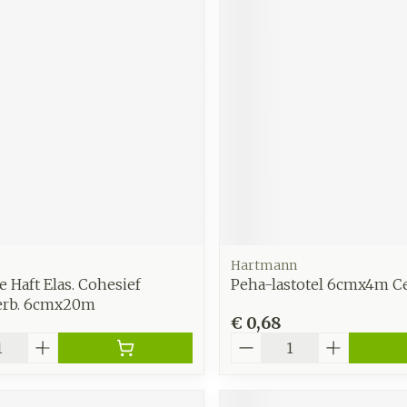
Hartmann
e Haft Elas. Cohesief
Peha-lastotel 6cmx4m Cel
verb. 6cmx20m
€ 0,68
Aantal