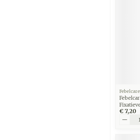
Febelcare
Febelcar
Fixatie
€ 7,20
Aantal