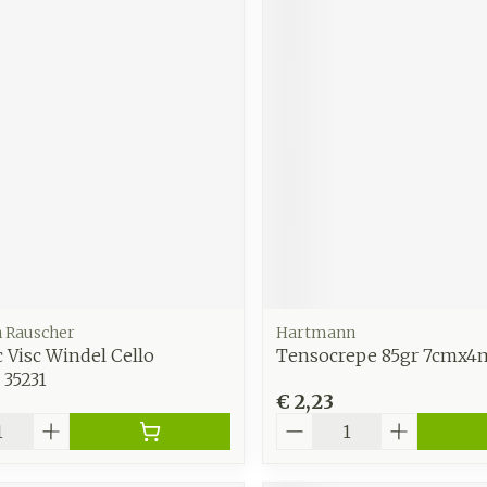
 Rauscher
Hartmann
ic Visc Windel Cello
Tensocrepe 85gr 7cmx4m
35231
€ 2,23
Aantal