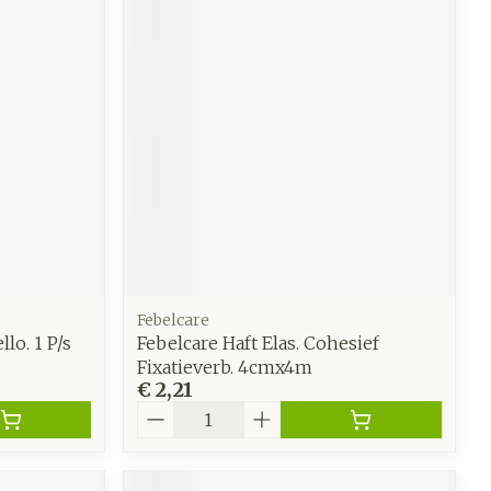
Febelcare
lo. 1 P/s
Febelcare Haft Elas. Cohesief
Fixatieverb. 4cmx4m
€ 2,21
Aantal