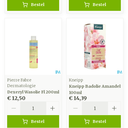
Bestel
Bestel
Pierre Fabre
Kneipp
Dermatologie
Kneipp Badolie Amandel
Dexeryl Wasolie Fl 200ml
100ml
€ 12,50
€ 14,39
Aantal
Aantal
Bestel
Bestel