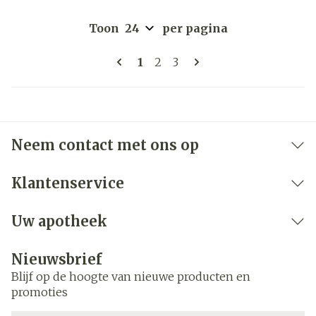
Toon
per pagina
Pagina's
U lees momenteel pagina
Pagina
Pagina
1
2
3
Neem contact met ons op
Klantenservice
Uw apotheek
Nieuwsbrief
Blijf op de hoogte van nieuwe producten en
promoties