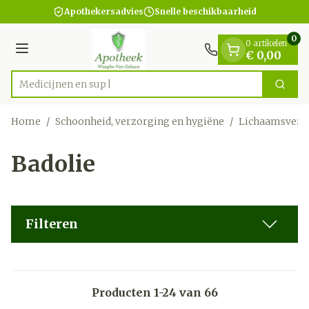
Dia 1 van 1
Ga naar de inhoud
Apothekersadvies
Snelle beschikbaarheid
0
0 artikelen
Menu
€ 0,00
Zoek
Product, merk, categorie...
Home
/
Schoonheid, verzorging en hygiëne
/
Lichaamsverz
Badolie
Filteren
Producten
1
-
24
van
66