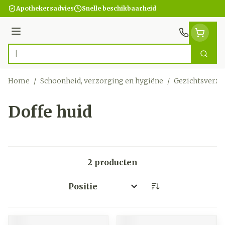
Ga naar de inhoud
Apothekersadvies
Snelle beschikbaarheid
Menu
Zoek
Product, merk, categorie...
Home
/
Schoonheid, verzorging en hygiëne
/
Gezichtsverzo
Doffe huid
2
producten
Sorteer op: