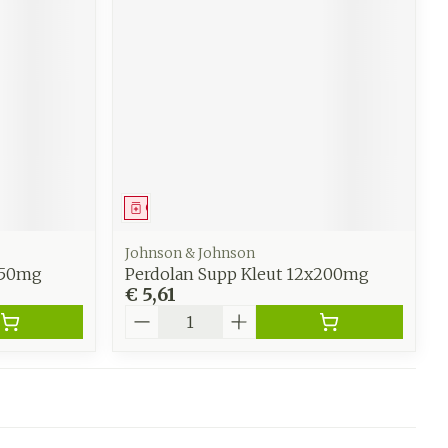
werende
Parfums en
geurproducten
Geneesmiddel
Johnson & Johnson
350mg
Perdolan Supp Kleut 12x200mg
€ 5,61
Aantal
CBD