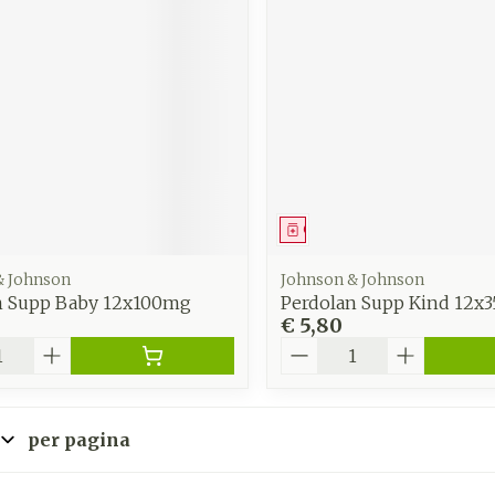
zorging
Supplementen
Insecten
en
Mondmaskers
middelen
nissen
d -
uid
id
middel
Geneesmiddel
& Johnson
Johnson & Johnson
n Supp Baby 12x100mg
Perdolan Supp Kind 12x
€ 5,80
Aantal
Zelfbruiner
Scheren
per pagina