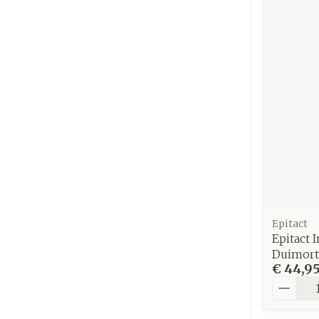
Epitact
Epitact
Duimort
€ 44,9
Aantal