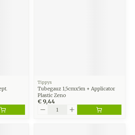
werende
Parfums en
geurproducten
Tippys
ept.
Tubegauz 1,5cmx5m + Applicator
Plastic Zeno
€ 9,44
CBD
Aantal