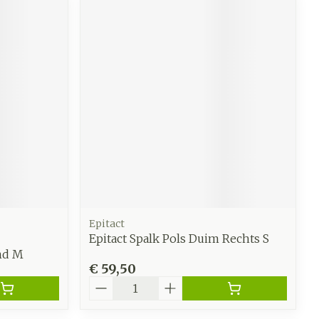
Epitact
Epitact Spalk Pols Duim Rechts S
nd M
€ 59,50
Aantal