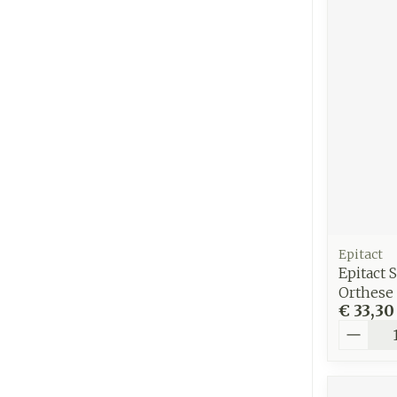
Epitact
Epitact 
Orthese
€ 33,30
Aantal