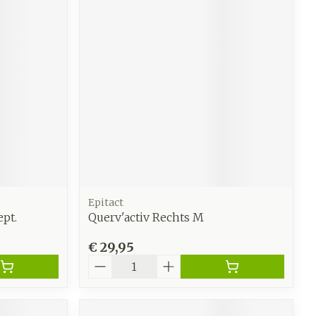
Epitact
ept.
Querv'activ Rechts M
€ 29,95
Aantal