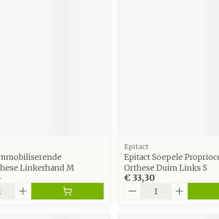
Epitact
 Immobiliserende
Epitact Soepele Proprioc
hese Linkerhand M
Orthese Duim Links S
5
€ 33,30
Aantal