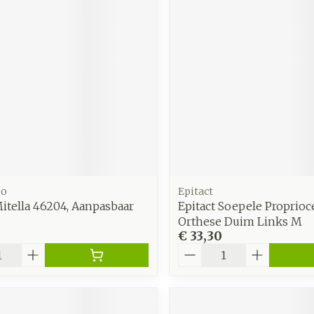
zorging
Supplementen
Insecten
en
Mondmaskers
middelen
nissen
d -
uid
id
ro
Epitact
itella 46204, Aanpasbaar
Epitact Soepele Proprioc
Orthese Duim Links M
€ 33,30
Zelfbruiner
Scheren
Aantal