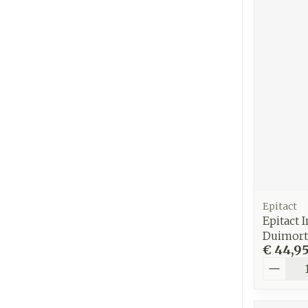
Epitact
Epitact
Duimort
€ 44,9
Aantal