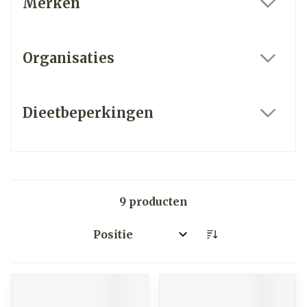
Merken
filter
Organisaties
filter
Dieetbeperkingen
filter
9
producten
Sorteer op: