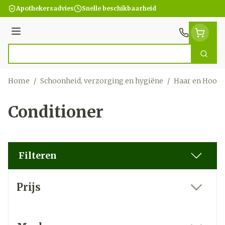
Ga naar de inhoud
Apothekersadvies
Snelle beschikbaarheid
Menu
Zoek
Product, merk, categorie...
Home
/
Schoonheid, verzorging en hygiëne
/
Haar en Hoofd
Conditioner
Filteren
Doorgaan naar productlijst
Prijs
filter