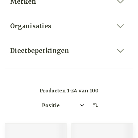
Merken
filter
Organisaties
filter
Dieetbeperkingen
filter
Producten
1
-
24
van
100
Sorteer op: