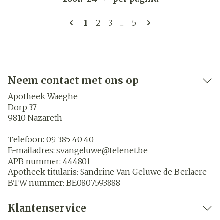
Pagina's
U lees momenteel pagina
Pagina
Pagina
Pagina
1
2
3
...
5
Neem contact met ons op
Apotheek Waeghe
Dorp 37
9810
Nazareth
Telefoon:
09 385 40 40
E-mailadres:
svangeluwe@
telenet.be
APB nummer:
444801
Apotheek titularis:
Sandrine Van Geluwe de Berlaere
BTW nummer:
BE0807593888
Klantenservice