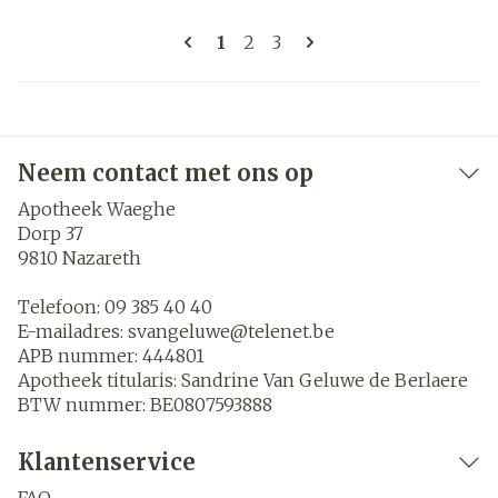
Pagina's
U lees momenteel pagina
Pagina
Pagina
1
2
3
Neem contact met ons op
Apotheek Waeghe
Dorp 37
9810
Nazareth
Telefoon:
09 385 40 40
E-mailadres:
svangeluwe@
telenet.be
APB nummer:
444801
Apotheek titularis:
Sandrine Van Geluwe de Berlaere
BTW nummer:
BE0807593888
Klantenservice