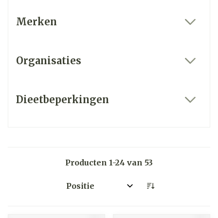
Merken
filter
Organisaties
filter
Dieetbeperkingen
filter
Producten
1
-
24
van
53
Sorteer op: