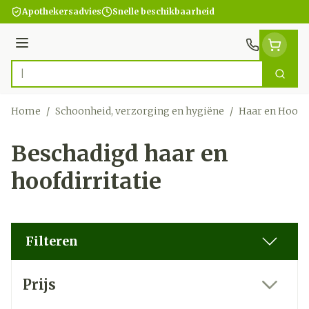
Ga naar de inhoud
Apothekersadvies
Snelle beschikbaarheid
Menu
Zoek
Product, merk, categorie...
Home
/
Schoonheid, verzorging en hygiëne
/
Haar en Hoofd
Beschadigd haar en
hoofdirritatie
Filteren
Doorgaan naar productlijst
Prijs
filter