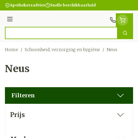
Ga naar de inhoud
Apothekersadvies
Snelle beschikbaarheid
Menu
Zoek
Product, merk, categorie...
Home
/
Schoonheid, verzorging en hygiëne
/
Neus
Neus
Filteren
Doorgaan naar productlijst
Prijs
filter