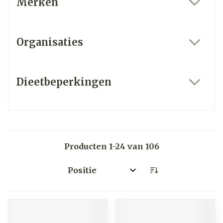
Merken
filter
Organisaties
filter
Dieetbeperkingen
filter
Producten
1
-
24
van
106
Sorteer op: