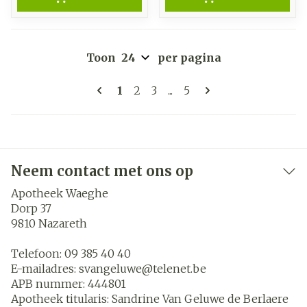
Toon
per pagina
Pagina's
U lees momenteel pagina
Pagina
Pagina
Pagina
1
2
3
...
5
Neem contact met ons op
Apotheek Waeghe
Dorp 37
9810
Nazareth
Telefoon:
09 385 40 40
E-mailadres:
svangeluwe@
telenet.be
APB nummer:
444801
Apotheek titularis:
Sandrine Van Geluwe de Berlaere