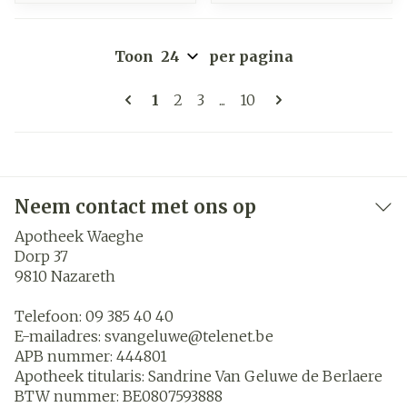
Toon
per pagina
Pagina's
U lees momenteel pagina
Pagina
Pagina
Pagina
1
2
3
...
10
Neem contact met ons op
Apotheek Waeghe
Dorp 37
9810
Nazareth
Telefoon:
09 385 40 40
E-mailadres:
svangeluwe@
telenet.be
APB nummer:
444801
Apotheek titularis:
Sandrine Van Geluwe de Berlaere
BTW nummer:
BE0807593888