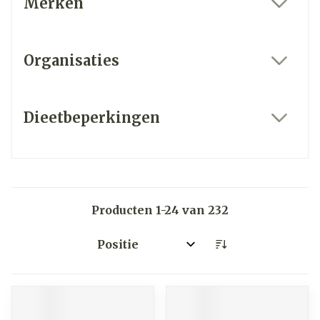
Merken
filter
Organisaties
filter
Dieetbeperkingen
filter
Producten
1
-
24
van
232
Sorteer op: