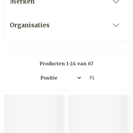
Merken
filter
Organisaties
filter
Producten
1
-
24
van
67
Sorteer op: