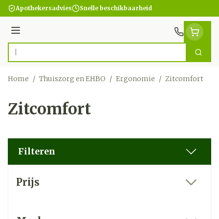
Ga naar de inhoud
Apothekersadvies
Snelle beschikbaarheid
Menu
Zoek
Product, merk, categorie...
Home
/
Thuiszorg en EHBO
/
Ergonomie
/
Zitcomfort
Zitcomfort
Filteren
Doorgaan naar productlijst
Prijs
filter