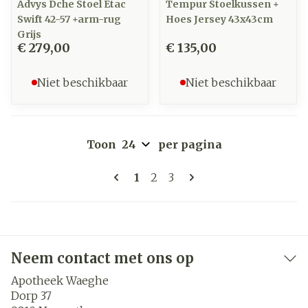
Advys Dche Stoel Etac
Tempur Stoelkussen +
Swift 42-57 +arm-rug
Hoes Jersey 43x43cm
Grijs
€ 279,00
€ 135,00
Niet beschikbaar
Niet beschikbaar
Toon
per pagina
Pagina's
U lees momenteel pagina
Pagina
Pagina
1
2
3
Neem contact met ons op
Apotheek Waeghe
Dorp 37