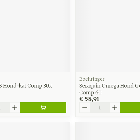
zorging
Supplementen
Insecten
en
Mondmaskers
middelen
nissen
d -
uid
id
Boehringer
 S Hond-kat Comp 30x
Seraquin Omega Hond G
Comp 60
€ 58,91
Aantal
Zelfbruiner
Scheren