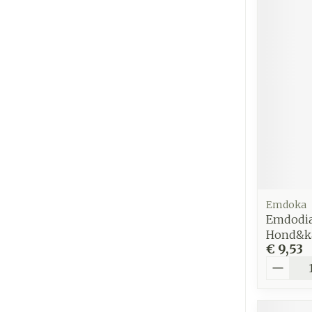
Emdoka
Emdodia
Hond&k
€ 9,53
Aantal