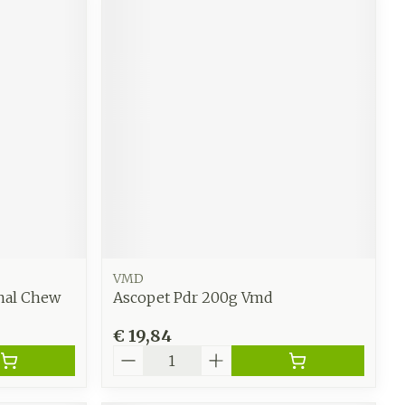
VMD
nal Chew
Ascopet Pdr 200g Vmd
€ 19,84
Aantal