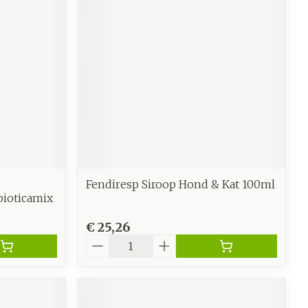
Fendiresp Siroop Hond & Kat 100ml
bioticamix
€ 25,26
Aantal