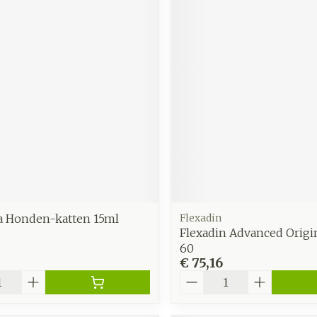
ka Honden-katten 15ml
Flexadin
Flexadin Advanced Origi
60
€ 75,16
Aantal