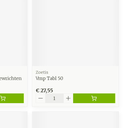
werende
Parfums en
geurproducten
Zoetis
ewrichten
Vmp Tabl 50
€ 27,55
Aantal
CBD