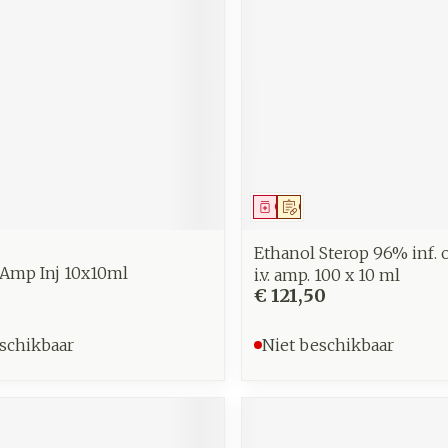
middel
voorschrift
Geneesmiddel
Op voorschrift
Ethanol Sterop 96% inf. op
 Amp Inj 10x10ml
i.v. amp. 100 x 10 ml
€ 121,50
schikbaar
Niet beschikbaar