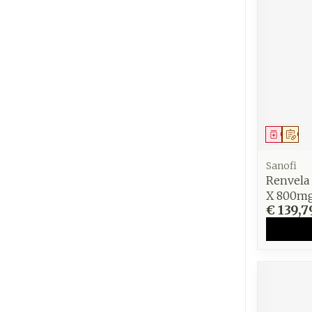
Genees
Op 
Sanofi
Renvela
X 800m
€ 139,7