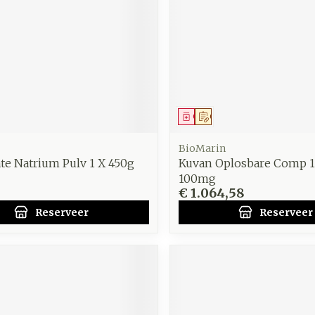
zorging
Supplementen
Insecten
en
Mondmaskers
middelen
nissen
d -
uid
middel
voorschrift
Geneesmiddel
Op voorschrift
id
BioMarin
te Natrium Pulv 1 X 450g
Kuvan Oplosbare Comp 1
100mg
€ 1.064,58
Reserveer
Reserveer
Zelfbruiner
Scheren