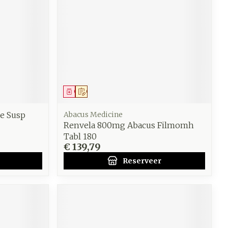
Geneesmiddel
Op voorschrift
le Susp
Abacus Medicine
Renvela 800mg Abacus Filmomh
Tabl 180
€ 139,79
Reserveer