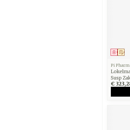
Genees
Op 
Pi Pharm
Lokelma
Susp Zak
€ 323,2