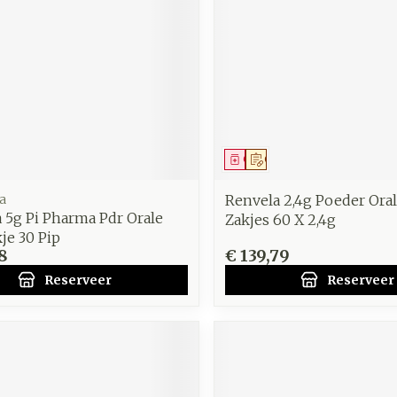
middel
voorschrift
Geneesmiddel
Op voorschrift
a
Renvela 2,4g Poeder Ora
 5g Pi Pharma Pdr Orale
Zakjes 60 X 2,4g
je 30 Pip
8
€ 139,79
Reserveer
Reserveer