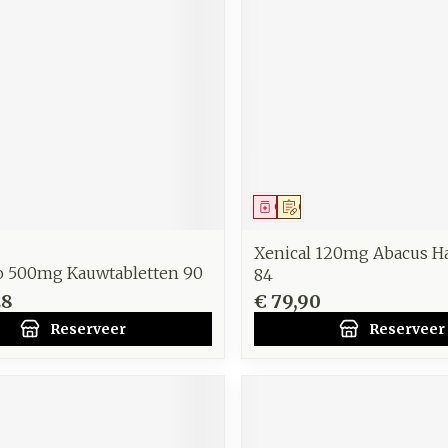
middel
voorschrift
Geneesmiddel
Op voorschrift
Xenical 120mg Abacus H
o 500mg Kauwtabletten 90
84
28
€ 79,90
Reserveer
Reserveer