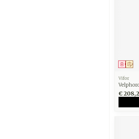
Genees
Op 
Vifor
Velphor
€ 208,