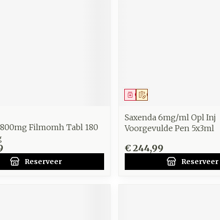
middel
voorschrift
Geneesmiddel
Op voorschrift
Saxenda 6mg/ml Opl Inj
 800mg Filmomh Tabl 180
Voorgevulde Pen 5x3ml
g
9
€ 244,99
Reserveer
Reserveer