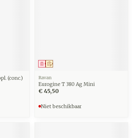
Geneesmiddel
Op voorschrift
l. (conc.)
Ravan
Eurogine T 380 Ag Mini
€ 45,50
Niet beschikbaar