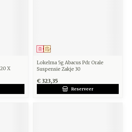
werende
Parfums en
geurproducten
Geneesmiddel
Op voorschrift
Lokelma 5g Abacus Pdr Orale
20 X
Suspensie Zakje 30
€ 323,35
Reserveer
CBD