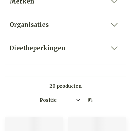
Merken
filter
Organisaties
filter
Dieetbeperkingen
filter
20
producten
Sorteer op: