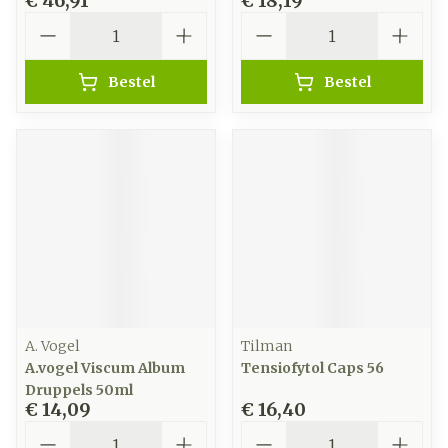
€ 46,91
€ 18,19
Aantal
Aantal
Bestel
Bestel
A. Vogel
Tilman
A.vogel Viscum Album
Tensiofytol Caps 56
Druppels 50ml
€ 14,09
€ 16,40
Aantal
Aantal