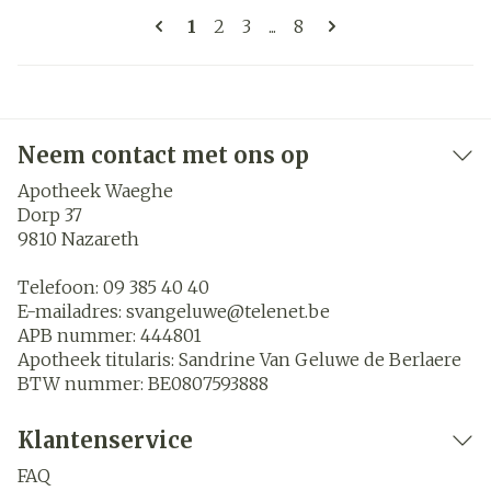
Pagina's
U lees momenteel pagina
Pagina
Pagina
Pagina
1
2
3
...
8
Neem contact met ons op
Apotheek Waeghe
Dorp 37
9810
Nazareth
Telefoon:
09 385 40 40
E-mailadres:
svangeluwe@
telenet.be
APB nummer:
444801
Apotheek titularis:
Sandrine Van Geluwe de Berlaere
BTW nummer:
BE0807593888
Klantenservice
FAQ