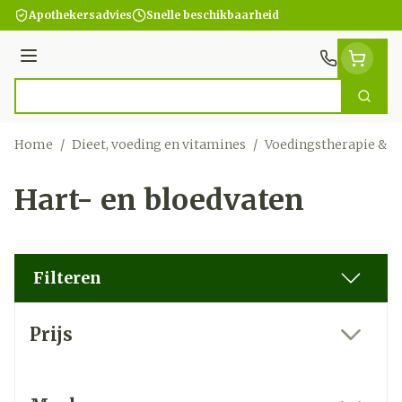
Ga naar de inhoud
Apothekersadvies
Snelle beschikbaarheid
Menu
Zoek
Product, merk, categorie...
Home
/
Dieet, voeding en vitamines
/
Voedingstherapie & w
Hart- en bloedvaten
Filteren
Doorgaan naar productlijst
Prijs
filter