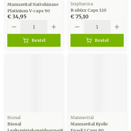
Ixxpharma
Mannavital Nattokinase
R-ubixx Caps 120
Platinium V-caps 90
€ 34,95
€ 75,10
Aantal
Aantal
Bestel
Bestel
Bional
Mannavital
Bional
Mannavital Kyolic
Look+mistel+meidoorn+vit
Epa+k2 Caps 80