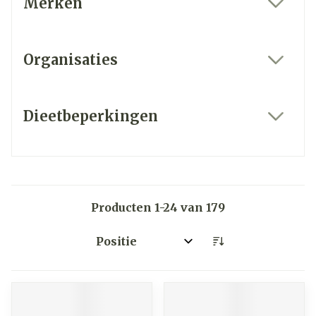
Merken
filter
Organisaties
filter
Dieetbeperkingen
filter
Producten
1
-
24
van
179
Sorteer op: