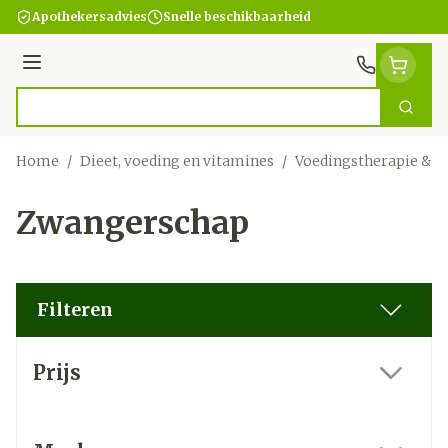
Ga naar de inhoud
Apothekersadvies
Snelle beschikbaarheid
Menu
Zoek
Product, merk, categorie...
Home
/
Dieet, voeding en vitamines
/
Voedingstherapie & w
Zwangerschap
Filteren
Doorgaan naar productlijst
Prijs
filter