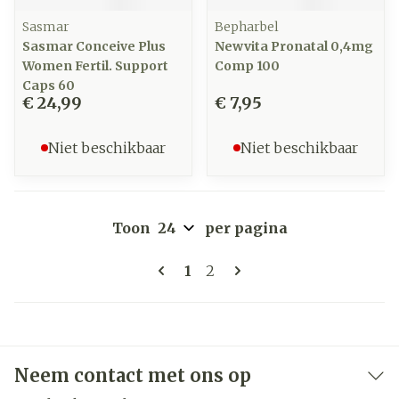
Sasmar
Bepharbel
Sasmar Conceive Plus
Newvita Pronatal 0,4mg
Women Fertil. Support
Comp 100
Caps 60
€ 24,99
€ 7,95
Niet beschikbaar
Niet beschikbaar
Toon
per pagina
Pagina's
U lees momenteel pagina
Pagina
1
2
Neem contact met ons op