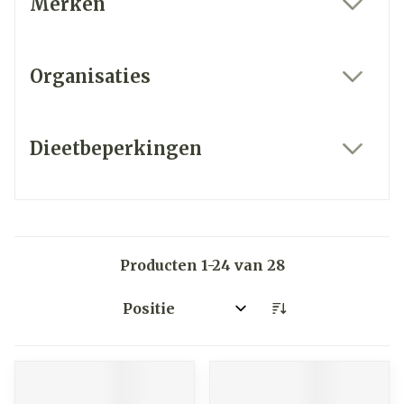
Merken
filter
Organisaties
filter
Dieetbeperkingen
filter
Producten
1
-
24
van
28
Sorteer op: