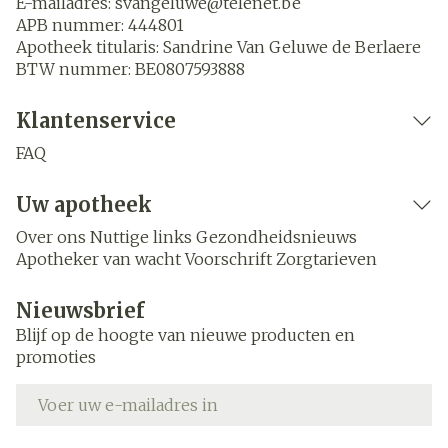
E-mailadres:
svangeluwe@
telenet.be
APB nummer:
444801
Apotheek titularis:
Sandrine Van Geluwe de Berlaere
BTW nummer:
BE0807593888
Klantenservice
FAQ
Uw apotheek
Over ons
Nuttige links
Gezondheidsnieuws
Apotheker van wacht
Voorschrift
Zorgtarieven
Nieuwsbrief
Blijf op de hoogte van nieuwe producten en
promoties
E-mail adres