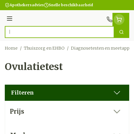
Ga naar de inhoud
Apothekersadvies
Snelle beschikbaarheid
Menu
Zoek
Product, merk, categorie...
Home
/
Thuiszorg en EHBO
/
Diagnosetesten en meetappar
Ovulatietest
Filteren
Doorgaan naar productlijst
Prijs
filter