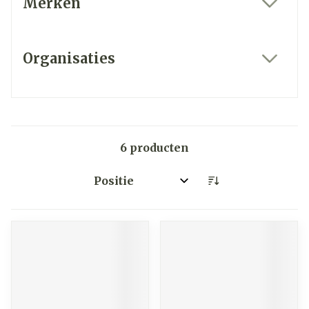
Merken
filter
Organisaties
filter
6
producten
Sorteer op: