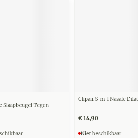
Clipair S-m-l Nasale Dila
e Slaapbeugel Tegen
n
5
€ 14,90
schikbaar
Niet beschikbaar