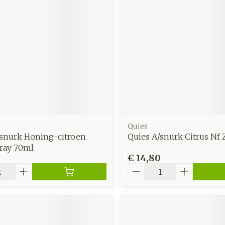
zorging
Supplementen
Insecten
en
Mondmaskers
middelen
nissen
d -
uid
id
Quies
/snurk Honing-citroen
Quies A/snurk Citrus Nf 
ray 70ml
€ 14,80
Aantal
Zelfbruiner
Scheren