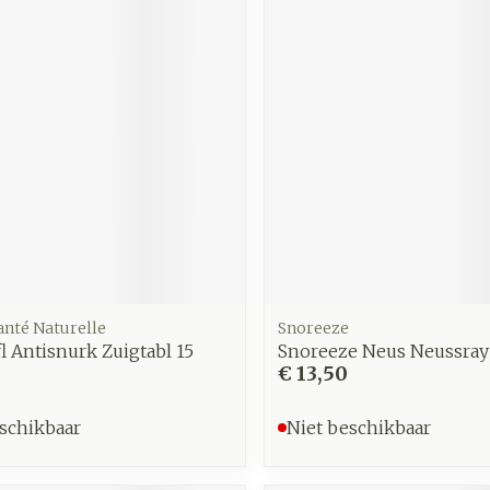
anté Naturelle
Snoreeze
l Antisnurk Zuigtabl 15
Snoreeze Neus Neussray
€ 13,50
schikbaar
Niet beschikbaar