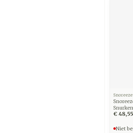
Snoreeze
Snoreez
Snurke
€ 48,5
Niet be