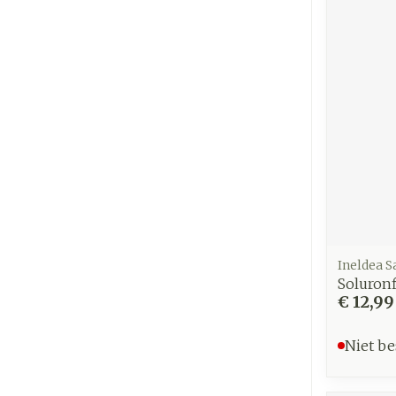
Ineldea S
Soluronf
€ 12,99
Niet be