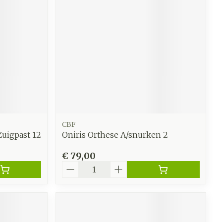
werende
Parfums en
geurproducten
CBF
Zuigpast 12
Oniris Orthese A/snurken 2
€ 79,00
Aantal
CBD