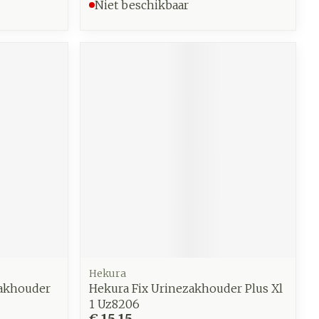
Niet beschikbaar
Hekura
zakhouder
Hekura Fix Urinezakhouder Plus Xl
1 Uz8206
€ 15,15