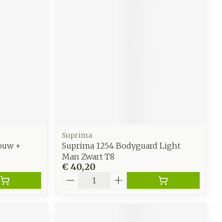
werende
Parfums en
geurproducten
Suprima
ouw +
Suprima 1254 Bodyguard Light
Man Zwart T8
€ 40,20
CBD
Aantal