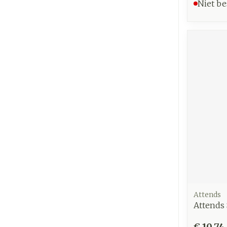
Niet be
Attends
Attends 
€ 10,74