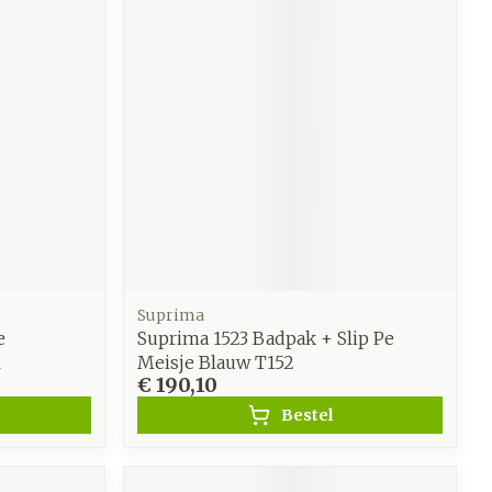
Suprima
e
Suprima 1523 Badpak + Slip Pe
l
Meisje Blauw T152
€ 190,10
Bestel