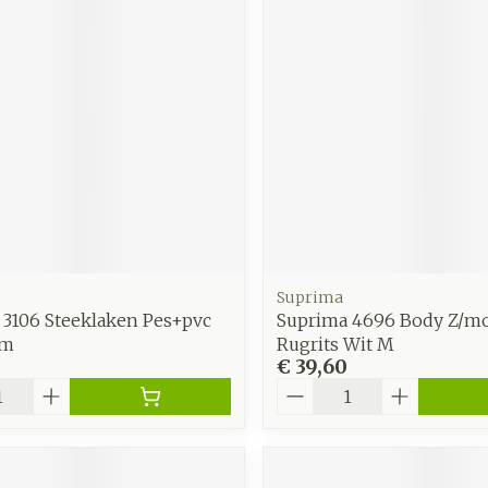
zorging
Supplementen
Insecten
en
Mondmaskers
middelen
nissen
d -
uid
id
Suprima
 3106 Steeklaken Pes+pvc
Suprima 4696 Body Z/m
cm
Rugrits Wit M
€ 39,60
Zelfbruiner
Scheren
Aantal