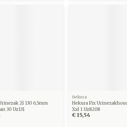
Hekura
Urinezak 2l 130 6,5mm
Hekura Fix Urinezakhoud
an 30 Uz131
Xxl 1 Uz8208
8
€ 15,54