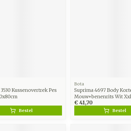
Bota
 3530 Kussenovertrek Pes
Suprima 4697 Body Kort
80x80cm
Mouw+benenrits Wit Xx
0
€ 41,70
Bestel
Bestel