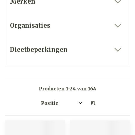
Merken
filter
Organisaties
filter
Dieetbeperkingen
filter
Producten
1
-
24
van
164
Sorteer op: