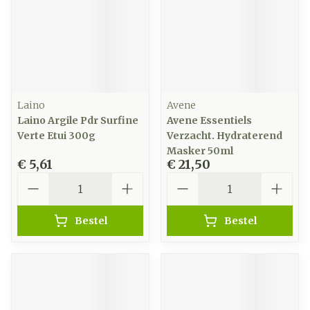
Laino
Avene
Laino Argile Pdr Surfine
Avene Essentiels
Verte Etui 300g
Verzacht. Hydraterend
Masker 50ml
€ 5,61
€ 21,50
Aantal
Aantal
Bestel
Bestel