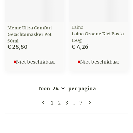
Laino
Meme Ultra Comfort
Laino Groene Klei Pasta
Gezichtsmasker Pot
150g
50ml
€ 28,80
€ 4,26
Niet beschikbaar
Niet beschikbaar
Toon
per pagina
Pagina's
U lees momenteel pagina
Pagina
Pagina
Pagina
1
2
3
...
7