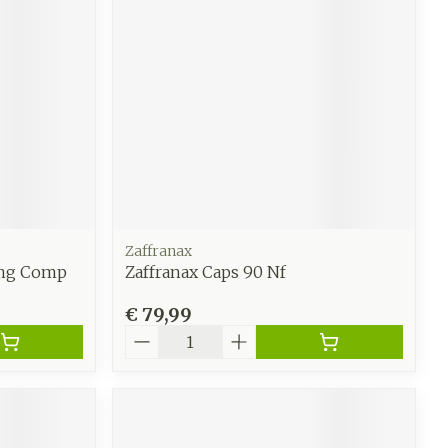
werende
Parfums en
geurproducten
Zaffranax
5mg Comp
Zaffranax Caps 90 Nf
€ 79,99
Aantal
CBD