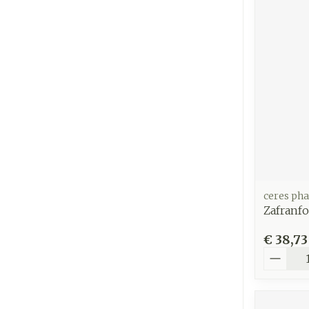
ceres ph
Zafranf
€ 38,73
Aantal