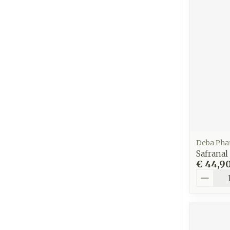
Deba Ph
Safranal
€ 44,9
Aantal