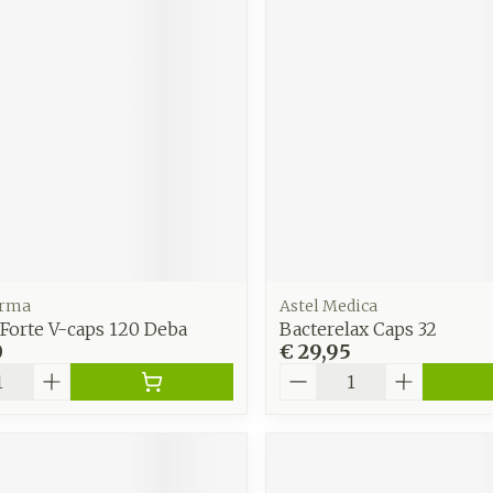
arma
Astel Medica
 Forte V-caps 120 Deba
Bacterelax Caps 32
0
€ 29,95
Aantal