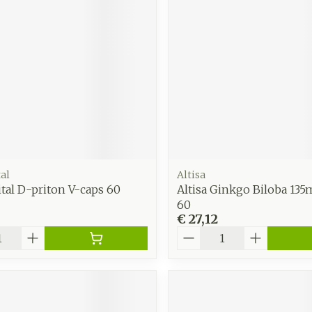
zorging
Supplementen
Insecten
en
Mondmaskers
middelen
nissen
d -
uid
id
al
Altisa
al D-priton V-caps 60
Altisa Ginkgo Biloba 13
60
€ 27,12
Aantal
Zelfbruiner
Scheren