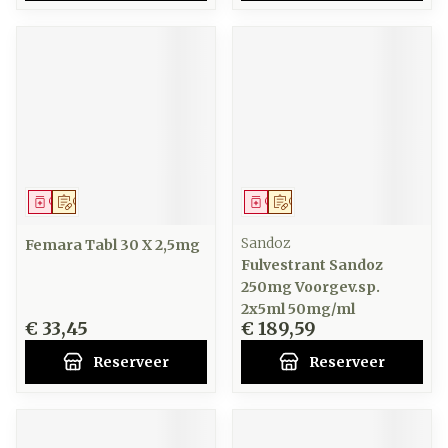
Geneesmiddel
Op voorschrift
Geneesmiddel
Op voorschrift
Sandoz
Femara Tabl 30 X 2,5mg
Fulvestrant Sandoz
250mg Voorgev.sp.
2x5ml 50mg/ml
€ 33,45
€ 189,59
Reserveer
Reserveer