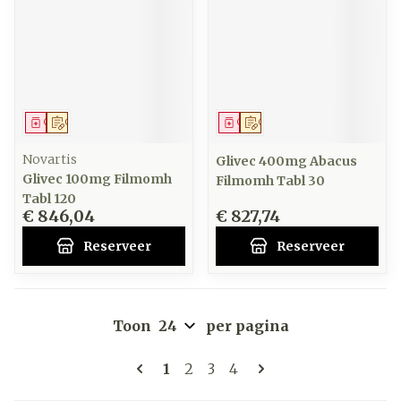
Geneesmiddel
Op voorschrift
Geneesmiddel
Op voorschrift
Novartis
Glivec 400mg Abacus
Glivec 100mg Filmomh
Filmomh Tabl 30
Tabl 120
€ 846,04
€ 827,74
Reserveer
Reserveer
Toon
per pagina
Pagina's
U lees momenteel pagina
Pagina
Pagina
Pagina
1
2
3
4