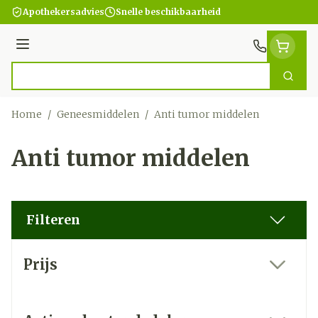
Ga naar de inhoud
Apothekersadvies
Snelle beschikbaarheid
Menu
Zoek
Product, merk, categorie...
Home
/
Geneesmiddelen
/
Anti tumor middelen
Anti tumor middelen
Filteren
Doorgaan naar productlijst
Prijs
filter