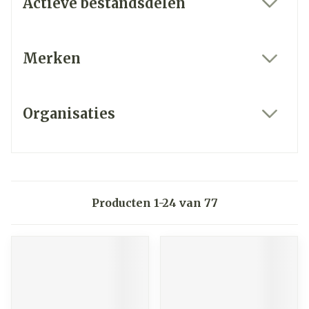
Actieve bestandsdelen
filter
Merken
filter
Organisaties
filter
Producten
1
-
24
van
77