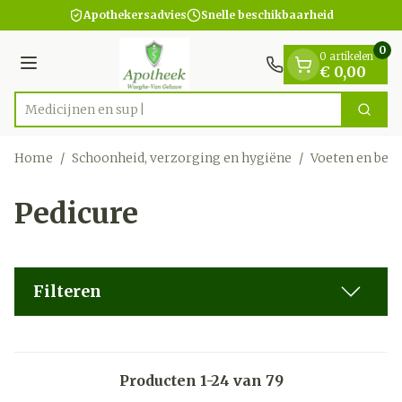
Dia 1 van 1
Ga naar de inhoud
Apothekersadvies
Snelle beschikbaarheid
0
0 artikelen
Menu
€ 0,00
Zoek
Product, merk, categorie...
Home
/
Schoonheid, verzorging en hygiëne
/
Voeten en ben
Pedicure
Filteren
Producten
1
-
24
van
79