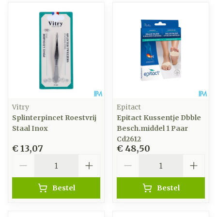
Vitry
Epitact
Splinterpincet Roestvrij
Epitact Kussentje Dbble
Staal Inox
Besch.middel 1 Paar
Cd2612
€ 13,07
€ 48,50
Aantal
Aantal
Bestel
Bestel