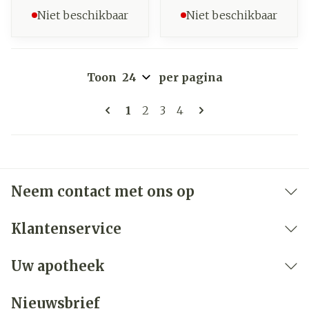
Niet beschikbaar
Niet beschikbaar
Toon
per pagina
Pagina's
U lees momenteel pagina
Pagina
Pagina
Pagina
1
2
3
4
Neem contact met ons op
Klantenservice
Uw apotheek
Nieuwsbrief