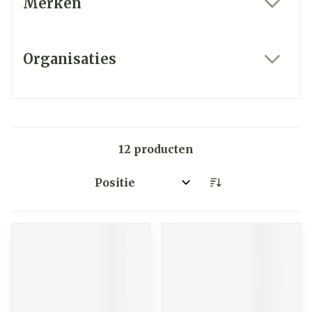
Merken
filter
Organisaties
filter
12
producten
Sorteer op: