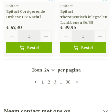
Epitact
Epitact
Epitact Corrigerende
Epitact
Orthese H.v. Nacht l
Therapeutisch.inlegzolen
Licht.benen 36/38
€ 47,30
€ 39,95
Aantal
Aantal
Bestel
Bestel
Toon
per pagina
Pagina's
U lees momenteel pagina
Pagina
Pagina
Pagina
1
2
3
...
30
Neem contact met ons op