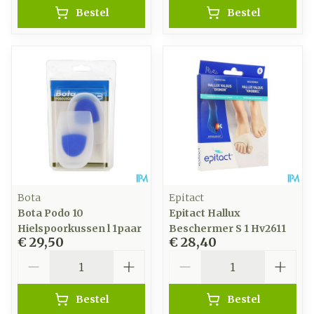
Bestel
Bestel
Bota
Epitact
Bota Podo 10
Epitact Hallux
Hielspoorkussen l 1paar
Beschermer S 1 Hv2611
€ 29,50
€ 28,40
Aantal
Aantal
Bestel
Bestel