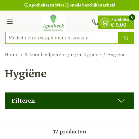
Dia 1 van 1
Ga naar de inhoud
Apothekersadvies
Snelle beschikbaarheid
0
0 artikelen
Menu
€ 0,00
Medicijnen en supplementen zoeken...
Zoek
Product, merk, categorie...
Home
/
Schoonheid, verzorging en hygiëne
/
Hygiëne
Hygiëne
Filteren
17
producten