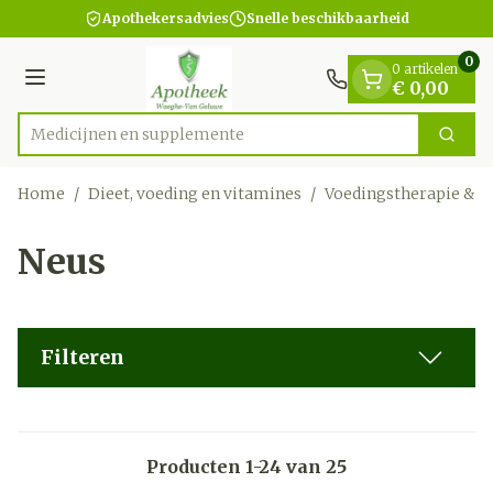
Dia 1 van 1
Ga naar de inhoud
Apothekersadvies
Snelle beschikbaarheid
0
0 artikelen
Menu
€ 0,00
Medic
Zoek
Product, merk, categorie...
Home
/
Dieet, voeding en vitamines
/
Voedingstherapie & w
Neus
Filteren
Producten
1
-
24
van
25