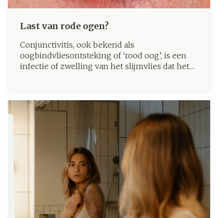
Last van rode ogen?
Conjunctivitis, ook bekend als
oogbindvliesontsteking of ‘rood oog’, is een
infectie of zwelling van het slijmvlies dat het
oogwit en de binnenkant van de oogleden
bekleedt. Bij irritatie zwellen de bloedvaten op
en raken ze ontstoken. Dit geeft het oog een
rode kleur die vaak op conjunctivitis wijst.