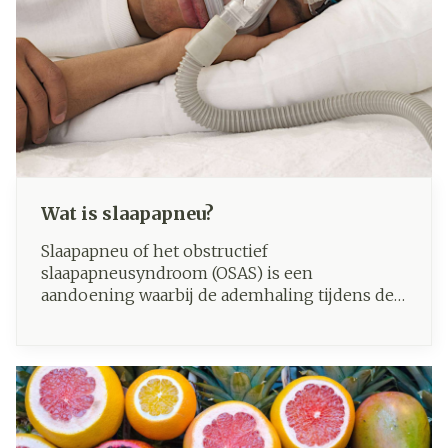
Wat is slaapapneu?
Slaapapneu of het obstructief
slaapapneusyndroom (OSAS) is een
aandoening waarbij de ademhaling tijdens de
slaap herhaaldelijk (min. 5 keer per uur)
gedurende korte perioden stopt. Normaal
gesproken stroomt de lucht steeds moeiteloos
vanuit mond en neus in de longen. Iemand
met slaapapneu stopt tijdens de slaap meer
dan 10 seconden met ademen, waarna een