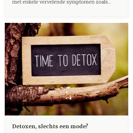
met enkele vervelende symptomen zoals
prikkelbaarheid en opvliegers. Toch is het een
normaal onderdeel van het ouder worden.
Gelukkig zijn er oplossingen om deze
levensfase waarin de vruchtbaarheid ophoudt,
te verlichten. Wil je meer weten over wat de
menopauze is, aan welke tekenen je deze
periode herkent en hoe je deze klachten kan
aanpakken? Wij geven je alvast een overzicht.
Detoxen, slechts een mode?