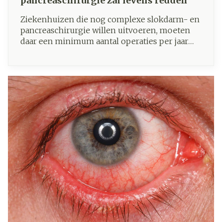
pancreaschirurgie zal levens redden
Ziekenhuizen die nog complexe slokdarm- en
pancreaschirurgie willen uitvoeren, moeten
daar een minimum aantal operaties per jaar
voor uitvoeren. Dat heeft minister van
Volksgezondheid Maggie De Block beslist. "De
feiten spreken voor zich: hoe meer expertise
een ziekenhuis heeft met de behandeling van
slokdarm- of pancreaskanker, hoe meer kans
een patiënt heeft op een succesvolle
behandeling", aldus minister De Block. "Met
deze maatregel zullen we levens redden."