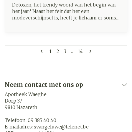
Detoxen, het trendy woord van het begin van
het jaar? Naast het feit dat het een
modeverschijnsel is, heeft je lichaam er soms
ook echt behoefte aan. Ontdek onze tips om
het jaar goed in te zetten!
Pagina's
U lees momenteel pagina
Pagina
Pagina
Pagina
1
2
3
...
14
Neem contact met ons op
Apotheek Waeghe
Dorp 37
9810
Nazareth
Telefoon:
09 385 40 40
E-mailadres:
svangeluwe@
telenet.be