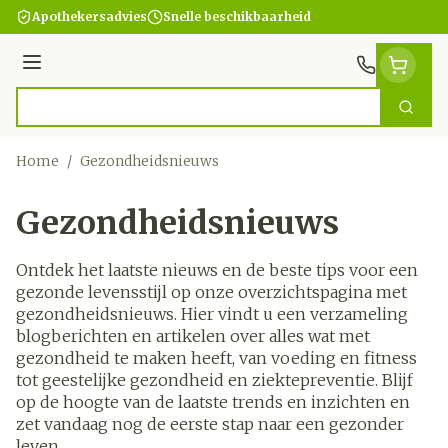
Ga naar de inhoud
Apothekersadvies
Snelle beschikbaarheid
Menu
Zoek
Product, merk, categorie...
Home
/
Gezondheidsnieuws
Gezondheidsnieuws
Ontdek het laatste nieuws en de beste tips voor een
gezonde levensstijl op onze overzichtspagina met
gezondheidsnieuws. Hier vindt u een verzameling
blogberichten en artikelen over alles wat met
gezondheid te maken heeft, van voeding en fitness
tot geestelijke gezondheid en ziektepreventie. Blijf
op de hoogte van de laatste trends en inzichten en
zet vandaag nog de eerste stap naar een gezonder
leven.