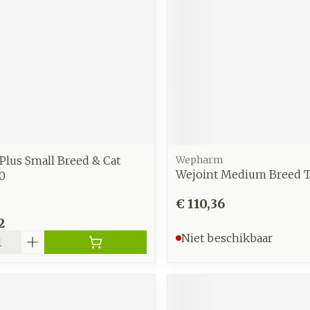
zorging
Supplementen
Insecten
en
Mondmaskers
middelen
nissen
d -
uid
id
Plus Small Breed & Cat
Wepharm
Wejoint Medium Breed T
0
€ 110,36
2
Zelfbruiner
Scheren
Niet beschikbaar