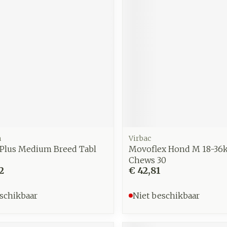
m
Virbac
 Plus Medium Breed Tabl
Movoflex Hond M 18-36k
Chews 30
2
€ 42,81
schikbaar
Niet beschikbaar