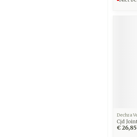
Dechra V
Cjd Join
€ 26,85