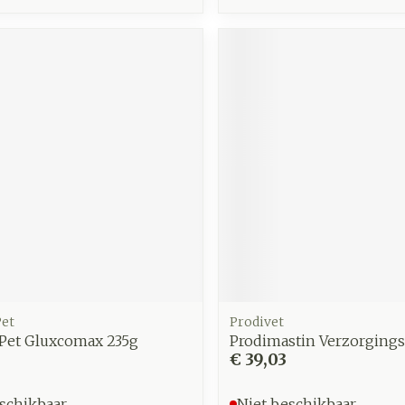
et
Prodivet
Pet Gluxcomax 235g
Prodimastin Verzorgings
0
€ 39,03
schikbaar
Niet beschikbaar