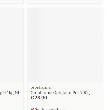
oropharma
gel 1kg Nf
Oropharma Opti Joint Pdr 700g
€ 28,90
Niet beschikbaar