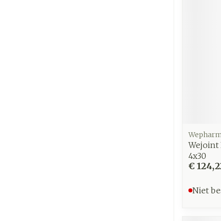
Wephar
Wejoint
4x30
€ 124,2
Niet be