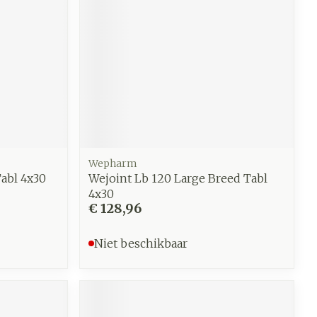
werende
Parfums en
geurproducten
Wepharm
abl 4x30
Wejoint Lb 120 Large Breed Tabl
4x30
€ 128,96
CBD
Niet beschikbaar