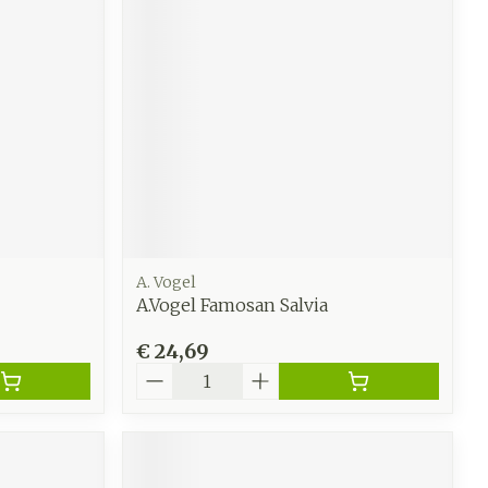
s
Bed
k
Doorliggen - decubitis
ing zon
Toon meer
ogie
Urinewegen
heid,
Stoppen met roken
en stress
it en
 en
Gezichtsreiniging -
Instrumenten
ygiene
e -
ontschminken
sche
Anti tumor middelen
n
 en
Reinigingsmelk, - crème,
A. Vogel
A.Vogel Famosan Salvia
tie
-olie en gel
Anesthesie
ijn
Tonic - lotion
€ 24,69
Aantal
rzorging
Micellair water
hie
Diverse
Specifiek voor de ogen
oet
geneesmiddelen
Toon meer