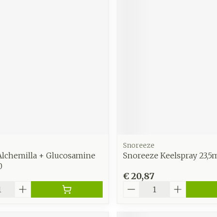
Snoreeze
Alchemilla + Glucosamine
Snoreeze Keelspray 23,5
0
9
€ 20,87
Aantal