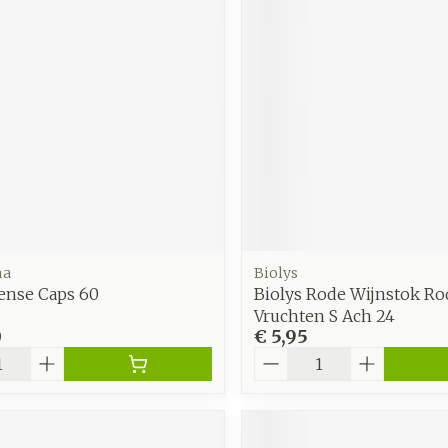
zorging
Supplementen
Insecten
en
Mondmaskers
middelen
nissen
d -
uid
id
ma
Biolys
tense Caps 60
Biolys Rode Wijnstok Ro
Vruchten S Ach 24
0
€ 5,95
Zelfbruiner
Scheren
Aantal