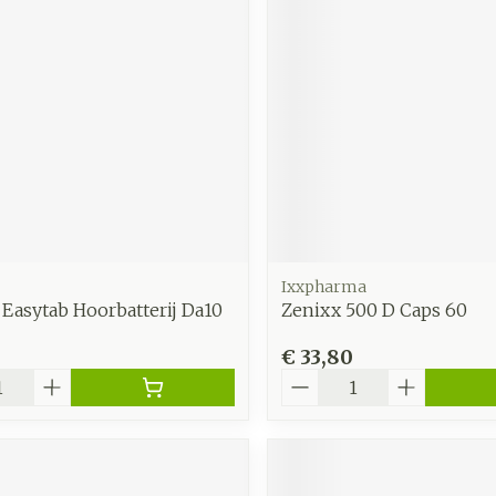
Overige diabetes
Accessoire
Nagelbijten
producten
Zonneban
Nagelversterkend
Naalden voor
Voorbereid
stelsel
Hormonaal stelsel
Gynaecol
ikdoorn
insulinespuiten
Toon meer
Toon meer
Toon meer
Zenuwstelsel
Slapeloos
spanning 
or
puiten
Make-up
Sondes, baxters en
Seksualite
Bandages
catheters
intieme h
Orthopedi
Immuniteit
orthopedi
Allergie
Make-up penselen en
verbande
orging
Sondes
Condooms
Ixxpharma
gebruiksvoorwerpen
 injectie
 Easytab Hoorbatterij Da10
Zenixx 500 D Caps 60
anticoncep
Accessoires voor sondes
Eyeliner - oogpotlood
Buik
Acne
Oor
Intiem welz
€ 33,80
orging
Baxters
Mascara
Arm
insulinepen
Aantal
Intieme ve
Catheters
Oogschaduw
Elleboog
Afslanken
Homeopat
Massage
Toon meer
Enkel en v
Toon meer
Toon meer