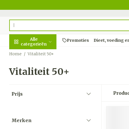
Ga naar de inhoud
Product, merk, categorie...
Alle
Promoties
Dieet, voeding e
categorieën
Home
/
Vitaliteit 50+
Promoties
Vitaliteit 50+
Schoonheid,
Haar en Hoo
Afslanken
Zwangersch
Geheugen
Aromatherap
Lenzen en br
Insecten
Maag darm s
verzorging en
hygiëne
Kammen - on
Maaltijdverva
Zwangerschap
Verstuiver
Lensproducte
Verzorging in
Maagzuur
Toon submenu voor Schoonh
Doorgaan naar productlijst
Seksualiteit
Beschadigd ha
Eetlustremme
Borstvoeding
Essentiële oli
Brillen
Anti insecten
Lever, galblaa
Produ
Prijs
Dieet, voeding en
hoofdirritatie
pancreas
filter
Platte buik
Lichaamsverz
Complex - co
Teken tang of
vitamines
Toon submenu voor Dieet, v
Styling - spra
Braken
Vetverbrander
Vitamines en
Zwangerschap en
Zware benen
Verzorging
supplemente
Laxeermiddel
Merken
Toon meer
kinderen
filter
Oligo-eleme
Honden
Toon submenu voor Zwanger
Toon meer
Toon meer
Toon meer