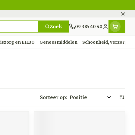
Overs
Zoek
09 385 40 40
Klant menu
iszorg en EHBO
Geneesmiddelen
Schoonheid, verzorging
 en
ze
nten
orts
Handen
Voedingstherapie &
Zicht
Gemmotherapie
Incontinentie
Paarden
Mineralen, vitaminen
nten
welzijn
en tonica
deren
Handverzorging
Onderleggers
Ogen
Mineralen
n
Steunkousen
en
apslingerie
Handhygiëne
Luierbroekje
Sorteer op:
en
ten - detox
Neus
Vitaminen
 en hygiëne
Manicure & pedicure
Inlegverband
en
Keel
en
Incontinentieslips
Botten, spieren en
ten
Toon meer
gewrichten
 vogels
Fytotherapie
Wondzorg