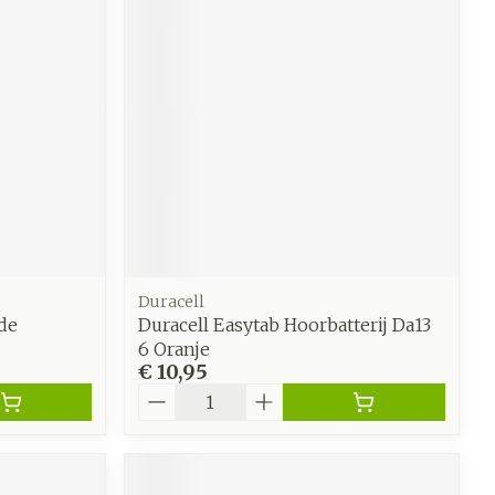
werende
Parfums en
geurproducten
Duracell
de
Duracell Easytab Hoorbatterij Da13
6 Oranje
€ 10,95
CBD
Aantal