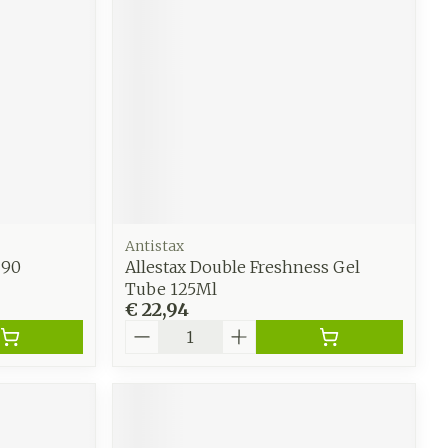
erapie
Toon meer
Diagnosetesten en
 stress
Vlooien en teken
meetapparatuur
Oren
Mond en keel
Alcoholtest
ng
Oordopjes
Zuigtabletten
therapie -
Bloeddrukmeter
Mond, muil of snavel
ls
d
 en -druppels
Oorreiniging
Spray - oplossing
Cholesteroltest
l
zen
Oordruppels
Hartslagmeter
n
hulpmiddelen
Antistax
Toon meer
 90
Allestax Double Freshness Gel
Tube 125Ml
€ 22,94
Aantal
Ergonomie
cherming
unning en -
Hygiëne
Aambeien
es
Ademhaling en zuurstof
Bad en douche
je
Badkamer