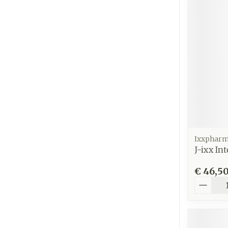
Haar
Gezichtsver
Pillendozen 
accessoires
Pigmentstoor
Gevoelige hui
geïrriteerde h
Gemengde hu
Doffe huid
Toon meer
Ixxphar
J-ixx In
€ 46,5
Snurken
Aantal