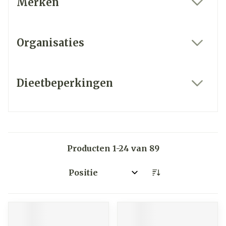
Merken
filter
Organisaties
filter
Dieetbeperkingen
filter
Producten
1
-
24
van
89
Sorteer op: