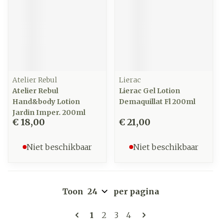
Atelier Rebul
Lierac
Atelier Rebul
Lierac Gel Lotion
Hand&body Lotion
Demaquillat Fl 200ml
Jardin Imper. 200ml
€ 18,00
€ 21,00
Niet beschikbaar
Niet beschikbaar
Toon
per pagina
Pagina's
U lees momenteel pagina
Pagina
Pagina
Pagina
1
2
3
4