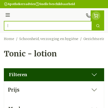
Ga naar de inhoud
Apothekersadvies
Snelle beschikbaarheid
Menu
Zoek
Product, merk, categorie...
Home
/
Schoonheid, verzorging en hygiëne
/
Gezichtsreini
Tonic - lotion
Filteren
Doorgaan naar productlijst
Prijs
filter