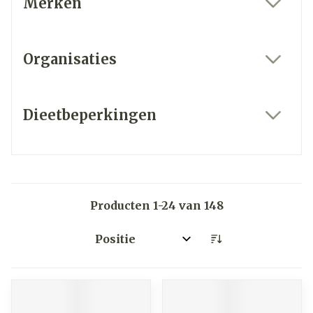
Merken
filter
Organisaties
filter
Dieetbeperkingen
filter
Producten
1
-
24
van
148
Sorteer op: