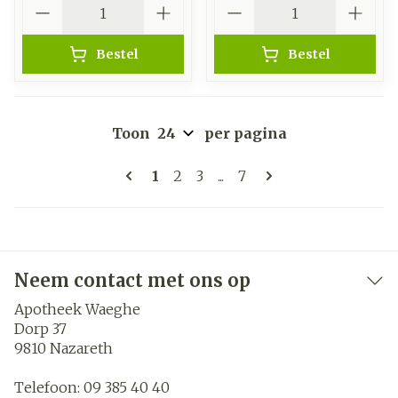
Aantal
Aantal
Bestel
Bestel
Toon
per pagina
Pagina's
U lees momenteel pagina
Pagina
Pagina
Pagina
1
2
3
...
7
Neem contact met ons op
Apotheek Waeghe
Dorp 37
9810
Nazareth
Telefoon:
09 385 40 40