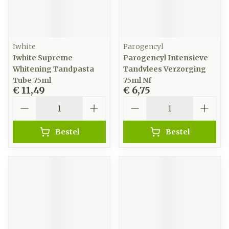
Iwhite
Parogencyl
Iwhite Supreme
Parogencyl Intensieve
Whitening Tandpasta
Tandvlees Verzorging
Tube 75ml
75ml Nf
€ 11,49
€ 6,75
Aantal
Aantal
Bestel
Bestel