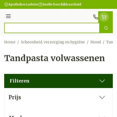
Ga naar de inhoud
Apothekersadvies
Snelle beschikbaarheid
Menu
Zoek
Product, merk, categorie...
Home
/
Schoonheid, verzorging en hygiëne
/
Mond
/
Tandp
Tandpasta volwassenen
Filteren
Doorgaan naar productlijst
Prijs
filter