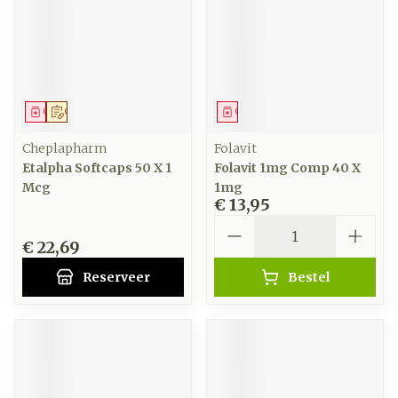
Geneesmiddel
Op voorschrift
Geneesmiddel
Cheplapharm
Folavit
Etalpha Softcaps 50 X 1
Folavit 1mg Comp 40 X
Mcg
1mg
€ 13,95
Aantal
€ 22,69
Reserveer
Bestel