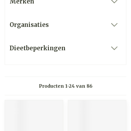
Merken
filter
Organisaties
filter
Dieetbeperkingen
filter
Producten
1
-
24
van
86