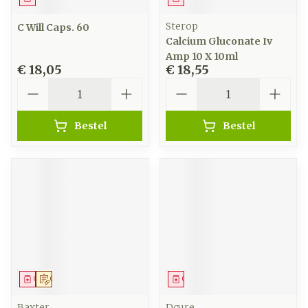
Sterop
C Will Caps. 60
Calcium Gluconate Iv
Amp 10 X 10ml
€ 18,05
€ 18,55
Aantal
Aantal
Bestel
Bestel
Geneesmiddel
Op voorschrift
Geneesmiddel
Baxter
Dcure