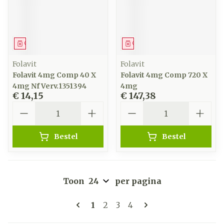
Geneesmiddel
Geneesmiddel
Folavit
Folavit
Folavit 4mg Comp 40 X
Folavit 4mg Comp 720 X
4mg Nf Verv.1351394
4mg
€ 14,15
€ 147,38
Aantal
Aantal
Bestel
Bestel
Toon
per pagina
Pagina's
U lees momenteel pagina
Pagina
Pagina
Pagina
1
2
3
4