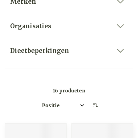
Merken
filter
Organisaties
filter
Dieetbeperkingen
filter
16
producten
Sorteer op: