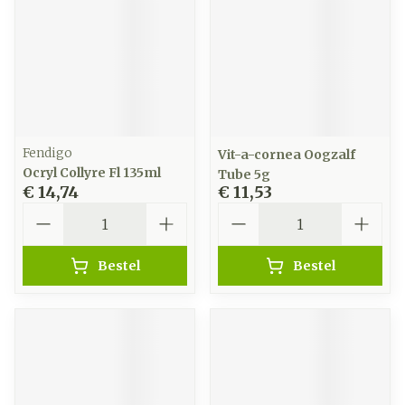
Fendigo
Vit-a-cornea Oogzalf
Ocryl Collyre Fl 135ml
Tube 5g
€ 14,74
€ 11,53
Aantal
Aantal
Bestel
Bestel