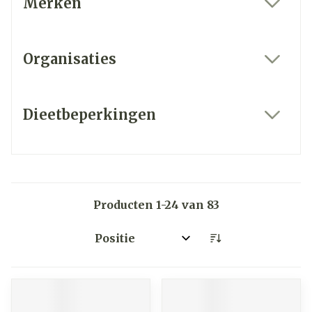
Merken
filter
Organisaties
filter
Dieetbeperkingen
filter
Producten
1
-
24
van
83
Sorteer op: