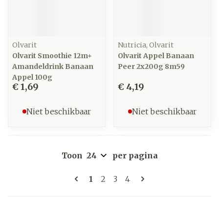
Olvarit
Nutricia, Olvarit
Olvarit Smoothie 12m+
Olvarit Appel Banaan
Amandeldrink Banaan
Peer 2x200g 8m59
Appel 100g
€ 1,69
€ 4,19
Niet beschikbaar
Niet beschikbaar
Toon
per pagina
Pagina's
U lees momenteel pagina
Pagina
Pagina
Pagina
1
2
3
4