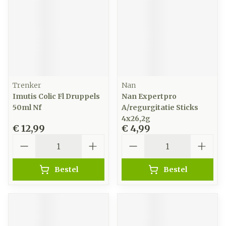
Trenker
Nan
Imutis Colic Fl Druppels
Nan Expertpro
50ml Nf
A/regurgitatie Sticks
4x26,2g
€ 12,99
€ 4,99
Aantal
Aantal
Bestel
Bestel