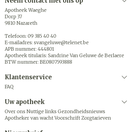
Neem contact met ons op
Apotheek Waeghe
Dorp 37
9810
Nazareth
Telefoon:
09 385 40 40
E-mailadres:
svangeluwe@
telenet.be
APB nummer:
444801
Apotheek titularis:
Sandrine Van Geluwe de Berlaere
BTW nummer:
BE0807593888
Klantenservice
FAQ
Uw apotheek
Over ons
Nuttige links
Gezondheidsnieuws
Apotheker van wacht
Voorschrift
Zorgtarieven