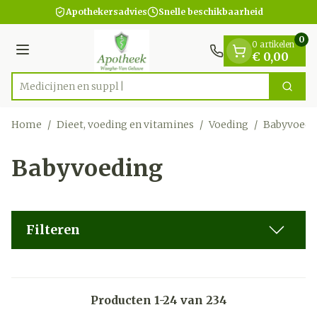
Dia 1 van 1
Ga naar de inhoud
Apothekersadvies
Snelle beschikbaarheid
0
0 artikelen
Menu
€ 0,00
Zoek
Product, merk, categorie...
Home
/
Dieet, voeding en vitamines
/
Voeding
/
Babyvoedi
Babyvoeding
Filteren
Producten
1
-
24
van
234