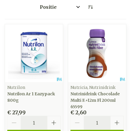
Sorteer op:
Nutrilon
Nutricia, Nutrinidrink
Nutrilon Ar 1 Eazypack
Nutrinidrink Chocolade
800g
Multi F.+12m Fl 200ml
65599
€ 27,99
€ 2,60
Aantal
Aantal