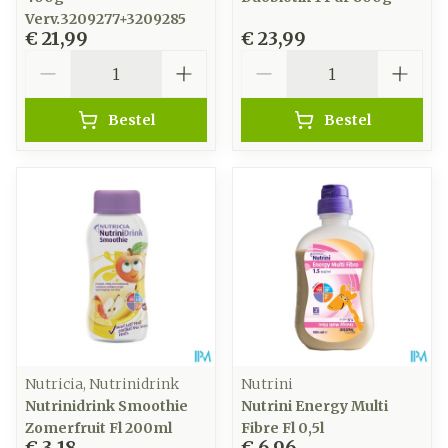
Verv.3209277+3209285
€ 21,99
€ 23,99
Aantal
Aantal
Bestel
Bestel
Nutricia, Nutrinidrink
Nutrini
Nutrinidrink Smoothie
Nutrini Energy Multi
Zomerfruit Fl 200ml
Fibre Fl 0,5l
€ 3,18
€ 6,96