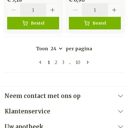
Aantal
Aantal
Bestel
Bestel
Toon
per pagina
Pagina's
U lees momenteel pagina
Pagina
Pagina
Pagina
1
2
3
...
10
Neem contact met ons op
Klantenservice
Uw apotheek