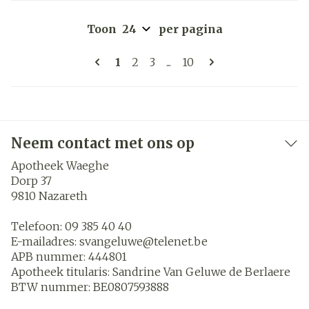
Toon
per pagina
Pagina's
U lees momenteel pagina
Pagina
Pagina
Pagina
1
2
3
...
10
Neem contact met ons op
Apotheek Waeghe
Dorp 37
9810
Nazareth
Telefoon:
09 385 40 40
E-mailadres:
svangeluwe@
telenet.be
APB nummer:
444801
Apotheek titularis:
Sandrine Van Geluwe de Berlaere
BTW nummer:
BE0807593888