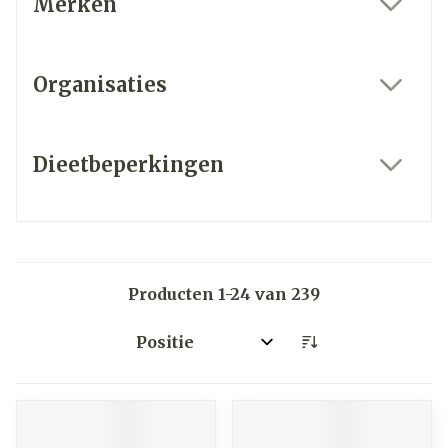
Merken
filter
Organisaties
filter
Dieetbeperkingen
filter
Producten
1
-
24
van
239
Sorteer op: