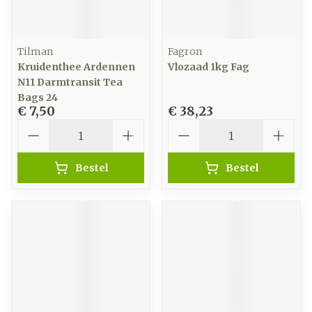
Tilman
Fagron
Kruidenthee Ardennen
Vlozaad 1kg Fag
N11 Darmtransit Tea
Bags 24
€ 7,50
€ 38,23
Aantal
Aantal
Bestel
Bestel