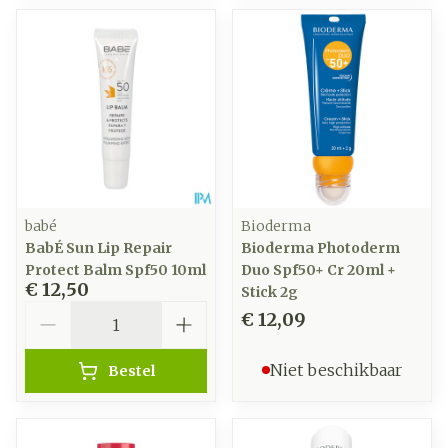
babé
Bioderma
BabÉ Sun Lip Repair
Bioderma Photoderm
Protect Balm Spf50 10ml
Duo Spf50+ Cr 20ml +
€ 12,50
Stick 2g
Aantal
€ 12,09
Niet beschikbaar
Bestel