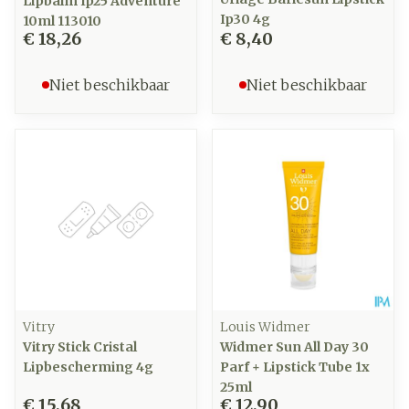
Lipbalm Ip25 Adventure
Ip30 4g
10ml 113010
€ 18,26
€ 8,40
Niet beschikbaar
Niet beschikbaar
Vitry
Louis Widmer
Vitry Stick Cristal
Widmer Sun All Day 30
Lipbescherming 4g
Parf + Lipstick Tube 1x
25ml
€ 15,68
€ 12,90