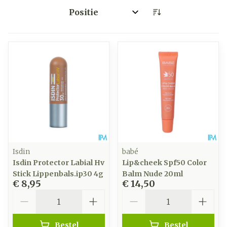
Sorteer op:
Isdin
babé
Isdin Protector Labial Hv
Lip&cheek Spf50 Color
Stick Lippenbals.ip30 4g
Balm Nude 20ml
€ 8,95
€ 14,50
Aantal
Aantal
Bestel
Bestel