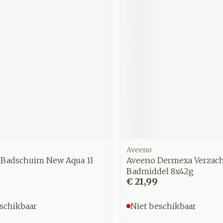
zorging
Supplementen
Insecten
en
Mondmaskers
middelen
nissen
d -
uid
id
Aveeno
 Badschuim New Aqua 1l
Aveeno Dermexa Verzac
Zelfbruiner
Scheren
Badmiddel 8x42g
€ 21,99
schikbaar
Niet beschikbaar