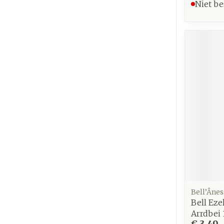
Niet be
Bell’Ânes
Bell Eze
Arrdbei
€ 3,49