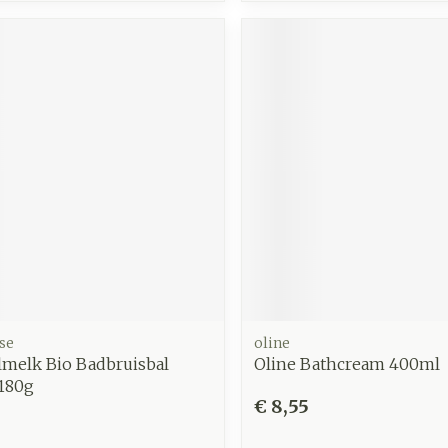
se
oline
lmelk Bio Badbruisbal
Oline Bathcream 400ml
 180g
€ 8,55