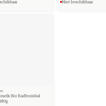
schikbaar
Niet beschikbaar
se
lmelk Bio Badbruisbal
 180g