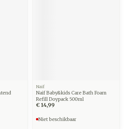
werende
Parfums en
geurproducten
Naif
htend
Naif Baby&kids Care Bath Foam
CBD
Refill Doypack 500ml
€ 14,99
Niet beschikbaar