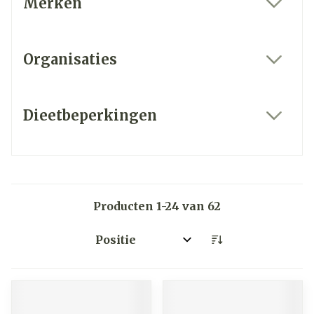
Merken
filter
Organisaties
filter
Dieetbeperkingen
filter
Producten
1
-
24
van
62
Sorteer op: