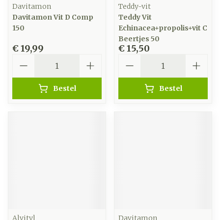
Davitamon
Teddy-vit
Davitamon Vit D Comp
Teddy Vit
150
Echinacea+propolis+vit C
Beertjes 50
€ 19,99
€ 15,50
Aantal
Aantal
Bestel
Bestel
Alvityl
Davitamon