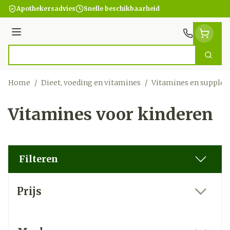
Ga naar de inhoud
Apothekersadvies
Snelle beschikbaarheid
Menu
Zoek
Product, merk, categorie...
Home
/
Dieet, voeding en vitamines
/
Vitamines en supple
Vitamines voor kinderen
Filteren
Doorgaan naar productlijst
Prijs
filter