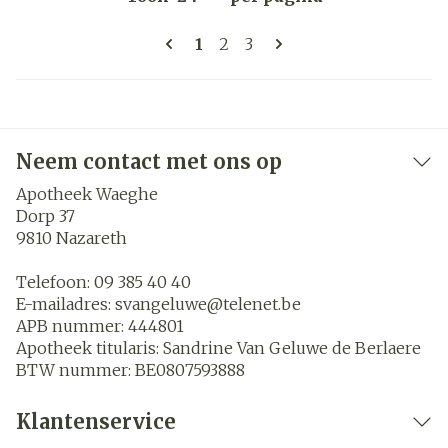
Pagina's
U lees momenteel pagina
Pagina
Pagina
1
2
3
Neem contact met ons op
Apotheek Waeghe
Dorp 37
9810
Nazareth
Telefoon:
09 385 40 40
E-mailadres:
svangeluwe@
telenet.be
APB nummer:
444801
Apotheek titularis:
Sandrine Van Geluwe de Berlaere
BTW nummer:
BE0807593888
Klantenservice