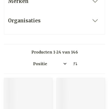
Merken
filter
Organisaties
filter
Producten
1
-
24
van
146
Sorteer op: