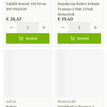
Valafit Bavoir 37x70cm
Handycup Beker Schuin
100 9922526
Transp+2 Tuit.237ml
Henrotek
€ 28,47
€ 19,40
Aantal
Aantal
Bestel
Bestel
Advys
Homecraft
Beker
Drinkbeker Transp 2