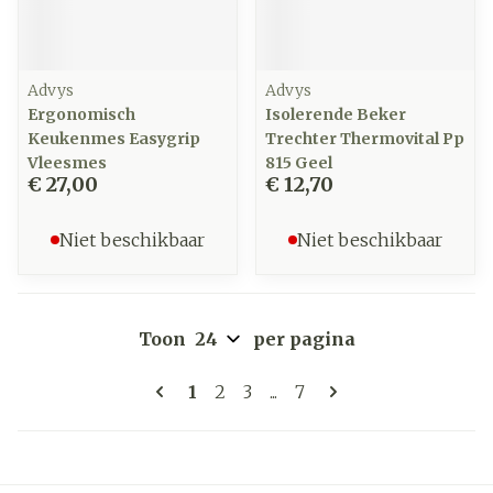
Advys
Advys
Ergonomisch
Isolerende Beker
Keukenmes Easygrip
Trechter Thermovital Pp
Vleesmes
815 Geel
€ 27,00
€ 12,70
Niet beschikbaar
Niet beschikbaar
Toon
per pagina
Pagina's
U lees momenteel pagina
Pagina
Pagina
Pagina
1
2
3
...
7