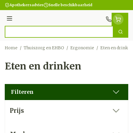
Ga naar de inhoud
Apothekersadvies
Snelle beschikbaarheid
Menu
Zoek
Product, merk, categorie...
Home
/
Thuiszorg en EHBO
/
Ergonomie
/
Eten en drinken
Eten en drinken
Filteren
Doorgaan naar productlijst
Prijs
filter