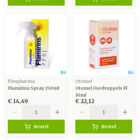
Flenpharma
Otomel
Flamirins Spray 250ml
Otomel Oordruppels Fl
10ml
€ 14,49
€ 22,12
Aantal
Aantal
Bestel
Bestel