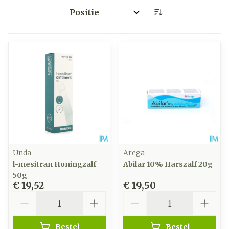
Sorteer op:
Unda
Arega
l-mesitran Honingzalf
Abilar 10% Harszalf 20g
50g
€ 19,52
€ 19,50
Aantal
Aantal
Bestel
Bestel