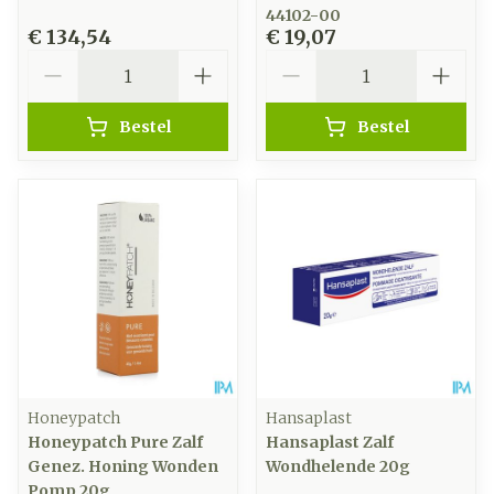
44102-00
€ 134,54
€ 19,07
Aantal
Aantal
Bestel
Bestel
Honeypatch
Hansaplast
Honeypatch Pure Zalf
Hansaplast Zalf
Genez. Honing Wonden
Wondhelende 20g
Pomp 20g