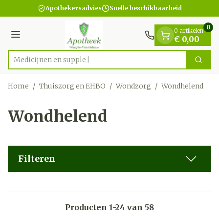
Dia 1 van 1
Ga naar de inhoud
Apothekersadvies
Snelle beschikbaarheid
0
0 artikelen
Menu
€ 0,00
Me
Zoek
Product, merk, categorie...
Home
/
Thuiszorg en EHBO
/
Wondzorg
/
Wondhelend
Wondhelend
Filteren
Producten
1
-
24
van
58