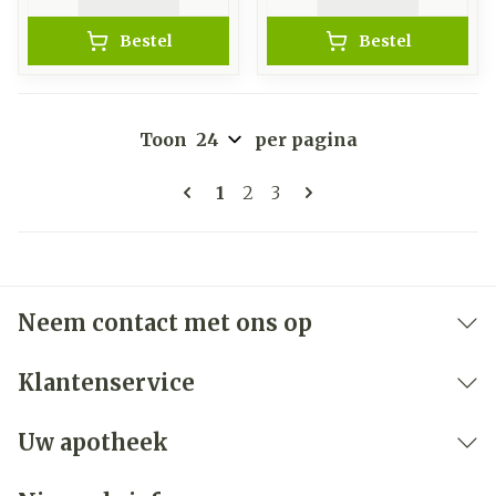
Bestel
Bestel
Toon
per pagina
Pagina's
U lees momenteel pagina
Pagina
Pagina
1
2
3
Neem contact met ons op
Klantenservice
Uw apotheek