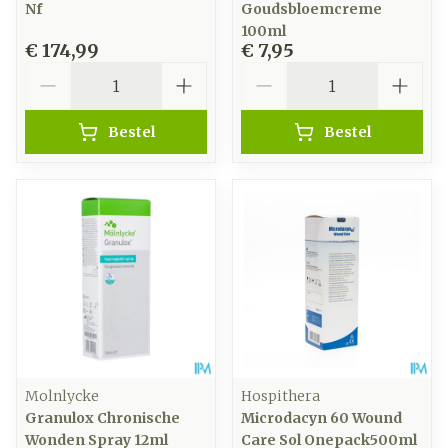
Nf
Goudsbloemcreme
100ml
€ 174,99
€ 7,95
Aantal
Aantal
Bestel
Bestel
Molnlycke
Hospithera
Granulox Chronische
Microdacyn 60 Wound
Wonden Spray 12ml
Care Sol Onepack500ml