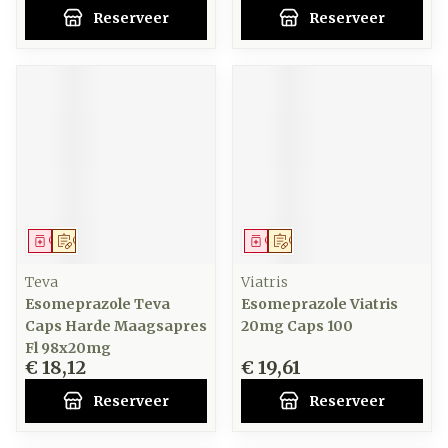
Reserveer
Reserveer
Geneesmiddel
Op voorschrift
Geneesmiddel
Op voorschrift
Teva
Viatris
Esomeprazole Teva
Esomeprazole Viatris
Caps Harde Maagsapres
20mg Caps 100
Fl 98x20mg
€ 18,12
€ 19,61
Reserveer
Reserveer