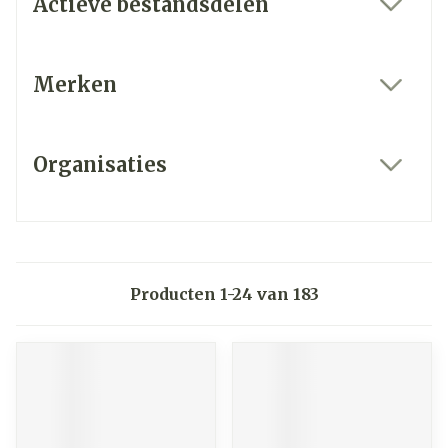
Actieve bestandsdelen
filter
Merken
filter
Organisaties
filter
Producten
1
-
24
van
183