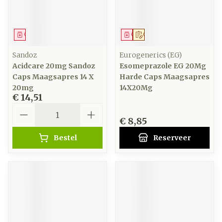
Geneesmiddel
Geneesmiddel
Op voorschrift
Sandoz
Eurogenerics (EG)
Acidcare 20mg Sandoz
Esomeprazole EG 20Mg
Caps Maagsapres 14 X
Harde Caps Maagsapres
20mg
14X20Mg
€ 14,51
Aantal
€ 8,85
Bestel
Reserveer