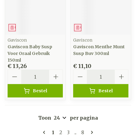
Geneesmiddel
Geneesmiddel
Gaviscon
Gaviscon
Gaviscon Baby Susp
Gaviscon Menthe Munt
Voor Oraal Gebruik
Susp Buv 300ml
150ml
€ 13,26
€ 11,10
Aantal
Aantal
Bestel
Bestel
Toon
per pagina
Pagina's
U lees momenteel pagina
Pagina
Pagina
Pagina
1
2
3
...
8