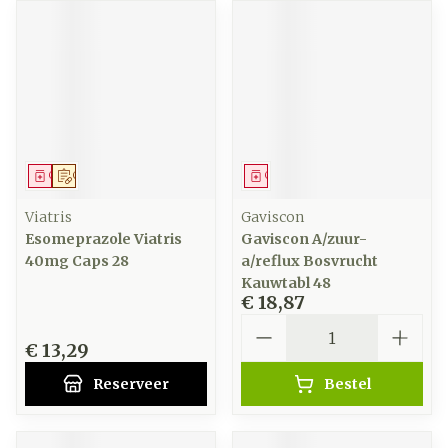
Geneesmiddel
Op voorschrift
Geneesmiddel
Viatris
Gaviscon
Esomeprazole Viatris
Gaviscon A/zuur-
40mg Caps 28
a/reflux Bosvrucht
Kauwtabl 48
€ 18,87
Aantal
€ 13,29
Reserveer
Bestel