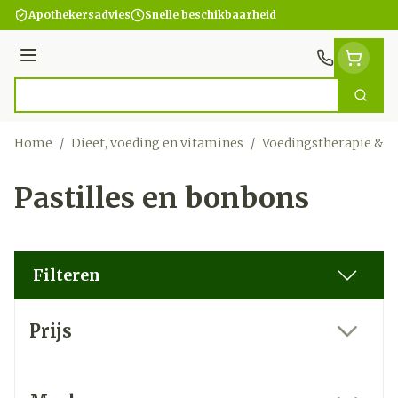
Ga naar de inhoud
Apothekersadvies
Snelle beschikbaarheid
Menu
Zoek
Product, merk, categorie...
Home
/
Dieet, voeding en vitamines
/
Voedingstherapie & w
Pastilles en bonbons
Filteren
Doorgaan naar productlijst
Prijs
filter