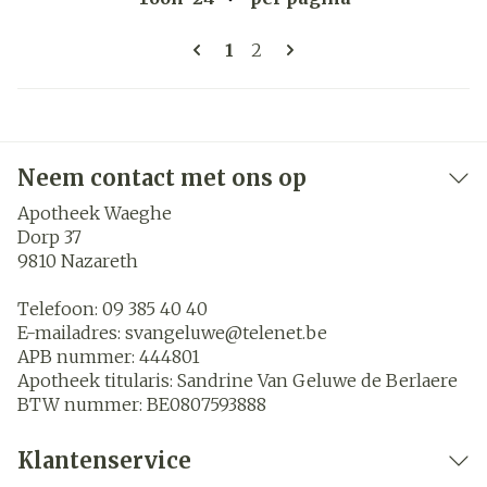
Pagina's
U lees momenteel pagina
Pagina
1
2
Neem contact met ons op
Apotheek Waeghe
Dorp 37
9810
Nazareth
Telefoon:
09 385 40 40
E-mailadres:
svangeluwe@
telenet.be
APB nummer:
444801
Apotheek titularis:
Sandrine Van Geluwe de Berlaere
BTW nummer:
BE0807593888
Klantenservice