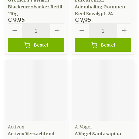
Grether's Pastilles
Puressentiel
Blackcurr.z/suiker Refill
Ademhaling Gommen
110g
Keel Eucalypt. 24
€ 9,95
€ 7,95
Aantal
Aantal
Bestel
Bestel
Activox
A. Vogel
Activox Verzachtend
A.Vogel Santasapina