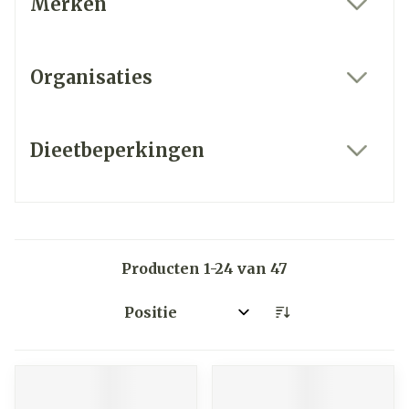
Merken
filter
Organisaties
filter
Dieetbeperkingen
filter
Producten
1
-
24
van
47
Sorteer op: