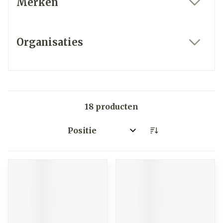
Merken
filter
Organisaties
filter
18
producten
Sorteer op: