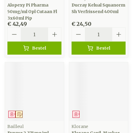
Alopexy Pi Pharma
Ducray Kelual Squanorm
50mg/ml Opl Cutaan Fl
Sh Verfrissend 400ml
3x60ml Pip
€ 42,49
€ 24,50
Aantal
Aantal
Bestel
Bestel
Geneesmiddel
Op voorschrift
Geneesmiddel
Bailleul
Klorane